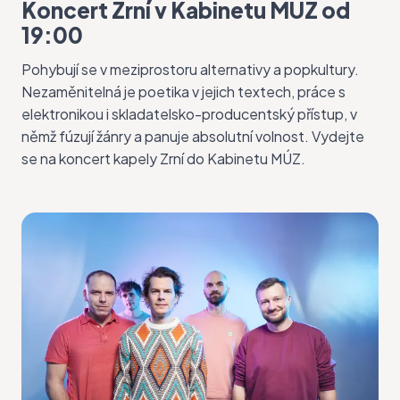
Koncert Zrní v Kabinetu MÚZ od
19:00
Pohybují se v meziprostoru alternativy a popkultury.
Nezaměnitelná je poetika v jejich textech, práce s
elektronikou i skladatelsko-producentský přístup, v
němž fúzují žánry a panuje absolutní volnost. Vydejte
se na
koncert kapely Zrní
do Kabinetu MÚZ.