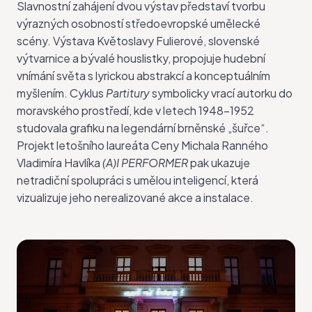
Slavnostní zahájení dvou
výstav
představí tvorbu
výrazných osobností středoevropské umělecké
scény. Výstava Květoslavy Fulierové, slovenské
výtvarnice a bývalé houslistky, propojuje hudební
vnímání světa s lyrickou abstrakcí a konceptuálním
myšlením. Cyklus
Partitury
symbolicky vrací autorku do
moravského prostředí, kde v letech 1948–1952
studovala grafiku na legendární brněnské „šuřce“.
Projekt letošního laureáta Ceny Michala Ranného
Vladimíra Havlíka
(A)I PERFORMER
pak ukazuje
netradiční spolupráci s umělou inteligencí, která
vizualizuje jeho nerealizované akce a instalace.