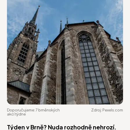
Doporučujeme: 7 brněnských
Zdroj:
Pexels.com
akcí týdne
Týden v Brně? Nuda rozhodně nehrozí.