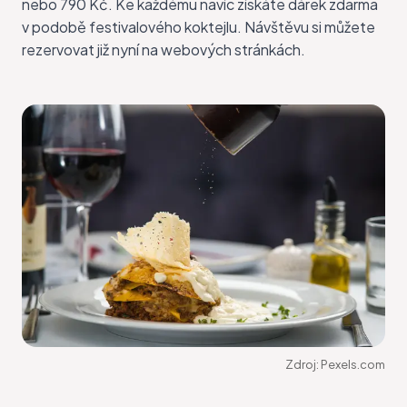
nebo 790 Kč. Ke každému navíc získáte dárek zdarma
v podobě festivalového koktejlu. Návštěvu si můžete
rezervovat již nyní na
webových stránkách
.
Zdroj:
Pexels.com