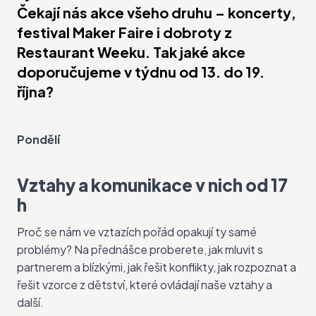
Čekají nás akce všeho druhu – koncerty,
festival Maker Faire i dobroty z
Restaurant Weeku. Tak jaké akce
doporučujeme v týdnu od 13. do 19.
října?
Pondělí
Vztahy a komunikace v nich od 17
h
Proč se nám ve vztazích pořád opakují ty samé
problémy? Na
přednášce
proberete, jak mluvit s
partnerem a blízkými, jak řešit konflikty, jak rozpoznat a
řešit vzorce z dětství, které ovládají naše vztahy a
další.