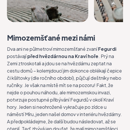
Mimozemšťané mezi námi
Dva ani ne půlmetroví mimozemšťané zvaní
Fegurdi
postávají
před hvězdárnou na Kraví hoře
. Prý na
Zemi ztroskotali a jdou se na hvězdárnu zeptat na
cestu domů –⁠⁠⁠⁠⁠⁠ kolemjdoucí jim dokonce oblékají čepice
či kšiltovky (dle ročního období), půjčují deštníky nebo
ručníky. Je však na místě mít se na pozoru! Fakt, že
nejde o pouhou náhodu, ale mimozemskou invazi,
potvrzuje postupné přibývání Fegurdů v okolí Kraví
hory. Jeden si neohroženě vykračuje po zídce u
náměstí Míru, jeden našel domov v interiéru hvězdárny.
A předpokládejme, že další budou následovat, až se
oteplí. Teď zbývá jen doufat, že malí mimozemšťánci