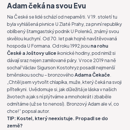
Adam čeká na svou Evu
Na České se lidé schází od nepaměti. V 19. století tu
byla vyhlášená pivnice U Zlaté Prahy, za první republiky
oblíbený štamgastský podnik U Polenků, známý svou
skvělou kuchyní. Od 70. let pak hojně navštěvovaná
hospoda U Formana. Od roku 1992 jsou
na rohu
České a Joštovy ulice
ikonické hodiny, pod nimiž si
dávají sraz nejen zamilované páry. V roce 2019 na ně
sochař Václav Sigurson Kostohryz posadil nejmenší
brněnskou sochu – bronzového
Adama Čekače
.
„Chtěl jsem vytvořit chlapíka, muže, který čeká na svoji
přítelkyni. Uvědomuje si, jak důležitá je láska v našich
životech a jak s ní plýtváme a mnohokrát i zbaběle
odmítáme (už se to nenosí). Bronzový Adam ale ví, co
chce!“ popsal autor.
TIP:
Kostel, který neexistuje. Propadl se do
země?