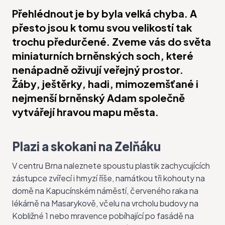
Přehlédnout je by byla velká chyba. A
přesto jsou k tomu svou velikostí tak
trochu předurčené. Zveme vás do světa
miniaturních brněnských soch, které
nenápadně oživují veřejný prostor.
Žáby, ještěrky, hadi, mimozemšťané i
nejmenší brněnský Adam společně
vytvářejí hravou mapu města.
Plazi a skokani na Zelňáku
V centru Brna naleznete spoustu plastik zachycujících
zástupce zvířecí i hmyzí říše, namátkou tři kohouty na
domě na Kapucínském náměstí, červeného raka na
lékárně na Masarykově, včelu na vrcholu budovy na
Kobližné 1 nebo mravence pobíhající po fasádě na