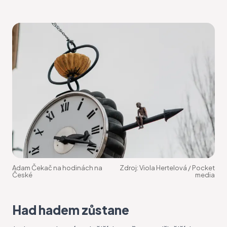
Adam Čekač na hodinách na
Zdroj:
Viola Hertelová / Pocket
České
media
Had hadem zůstane