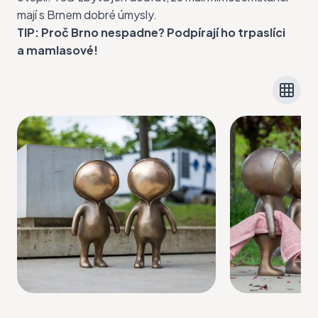
mají s Brnem dobré úmysly.
TIP:
Proč Brno nespadne? Podpírají ho trpaslíci
a mamlasové!