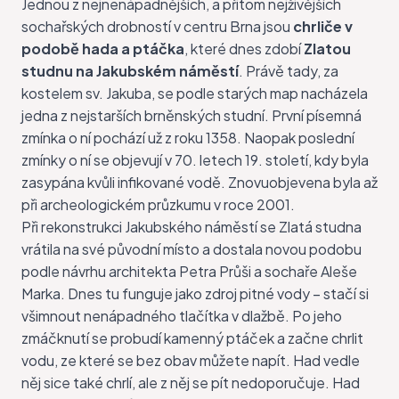
Jednou z nejnenápadnějších, a přitom nejživějších
sochařských drobností v centru Brna jsou
chrliče v
podobě hada a ptáčka
, které dnes zdobí
Zlatou
studnu na Jakubském náměstí
. Právě tady, za
kostelem sv. Jakuba, se podle starých map nacházela
jedna z nejstarších brněnských studní. První písemná
zmínka o ní pochází už z roku 1358. Naopak poslední
zmínky o ní se objevují v 70. letech 19. století, kdy byla
zasypána kvůli infikované vodě. Znovuobjevena byla až
při archeologickém průzkumu v roce 2001.
Při rekonstrukci Jakubského náměstí se Zlatá studna
vrátila na své původní místo a dostala novou podobu
podle návrhu architekta Petra Průši a sochaře Aleše
Marka. Dnes tu funguje jako zdroj pitné vody – stačí si
všimnout nenápadného tlačítka v dlažbě. Po jeho
zmáčknutí se probudí kamenný ptáček a začne chrlit
vodu, ze které se bez obav můžete napít. Had vedle
něj sice také chrlí, ale z něj se pít nedoporučuje. Had