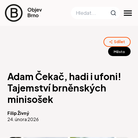
Sdílet
Město
Adam Čekač, hadi i ufoni!
Tajemství brněnských
minisošek
Filip Živný
24. února 2026