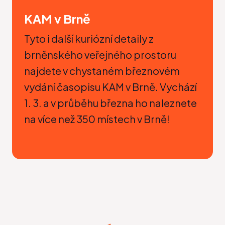
KAM v Brně
Tyto i další kuriózní detaily z
brněnského veřejného prostoru
najdete v chystaném březnovém
vydání časopisu
KAM v Brně
. Vychází
1. 3. a v průběhu března ho naleznete
na více než 350 místech v Brně!