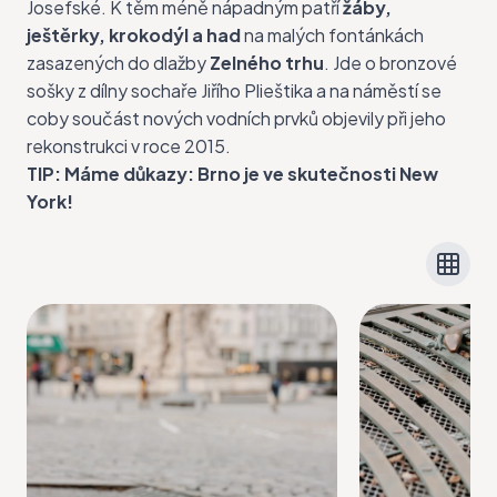
Josefské. K těm méně nápadným patří
žáby,
ještěrky, krokodýl a had
na malých fontánkách
zasazených do dlažby
Zelného trhu
. Jde o bronzové
sošky z dílny sochaře Jiřího Plieštika a na náměstí se
coby součást nových vodních prvků objevily při jeho
rekonstrukci v roce 2015.
TIP:
Máme důkazy: Brno je ve skutečnosti New
York!