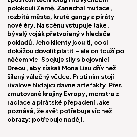
polokouli Země. Zanechal mutace,
rozbitá města, kruté gangy a piráty
nové éry. Na scénu vstupuje Jake,
bývalý voják přetvořený v hledače
pokladů. Jeho klienty jsou ti, co si
dokážou dovolit platit – ale on touží po
něčem víc. Spojuje síly s bojovnicí
Dreou, aby získali Mona Lisu dřív než
šílený válečný vůdce. Proti nim stojí
rivalové hlídající dávné artefakty. Přes
zmutované krajiny Evropy, monstra z
radiace a pirátské přepadení Jake
poznává, že svět potřebuje víc než
obrazy: potřebuje naději.