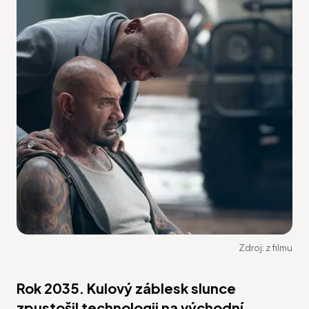
Zdroj:
z filmu
Rok 2035. Kulový záblesk slunce
zpustošil technologii na východní