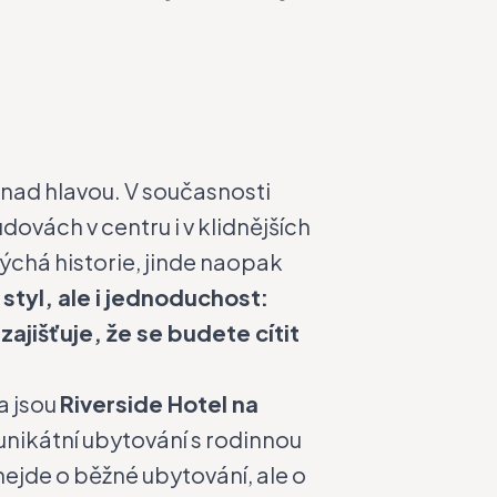
a nad hlavou. V současnosti
dovách v centru i v klidnějších
ýchá historie, jinde naopak
 styl, ale i jednoduchost:
ajišťuje, že se budete cítit
a jsou
Riverside Hotel na
í unikátní ubytování s rodinnou
nejde o běžné ubytování, ale o