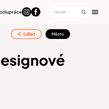
polupráce
Sdílet
Město
Designové