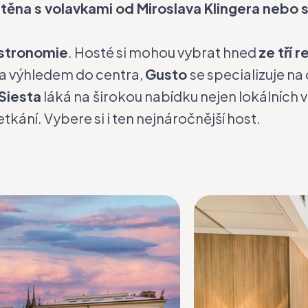
stěna s volavkami od Miroslava Klingera nebo 
astronomie
. Hosté si mohou vybrat hned
ze tří 
 a výhledem do centra,
Gusto
se specializuje n
Siesta
láká na
širokou nabídku nejen lokálních 
etkání. Vybere si i ten nejnáročnější host.