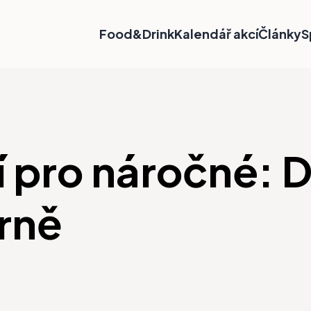
Food&Drink
Kalendář akcí
Články
S
 pro náročné: 
Brně