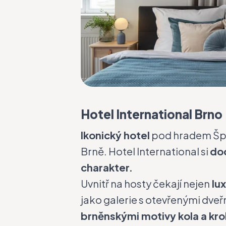
Hotel International Brno
Ikonický hotel
pod hradem Špil
Brně.
Hotel Internationa
l si
dod
charakter.
Uvnitř na hosty čekají nejen
lux
jako galerie s otevřenými dve
brněnskými motivy kola a kr