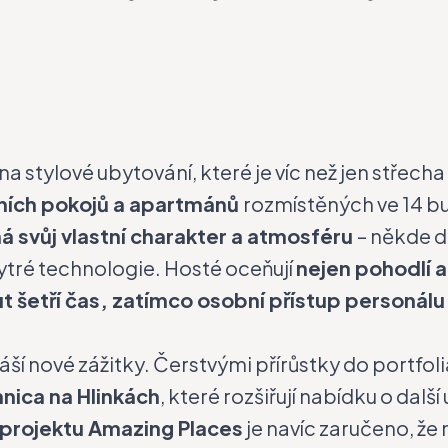
na stylové ubytování, které je víc než jen střech
lních pokojů a apartmánů
rozmístěných ve 14 bu
á svůj vlastní charakter a atmosféru
– někde d
tré technologie. Hosté oceňují
nejen pohodlí a
t šetří čas, zatímco osobní přístup personálu z
áší nové zážitky. Čerstvými přírůstky do portfoli
anica na Hlinkách
, které rozšiřují nabídku o dalš
 projektu
Amazing Places
je navíc zaručeno, že 