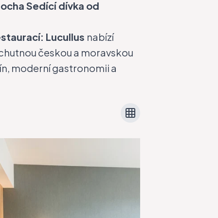
socha Sedící dívka od
restaurací: Lucullus
nabízí
a chutnou českou a moravskou
vín, moderní gastronomii a