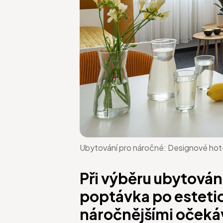
Ubytování pro náročné: Designové hote
Při výběru ubytování
poptávka po estetice
náročnějšími očekává