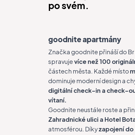
po svém.
goodnite apartmány
Značka
goodnite
přináší do Br
spravuje
více než 100 originá
částech města. Každé místo
m
dominuje moderní design a chy
digitální check-in a check-ou
vítaní.
Goodnite neustále roste a přin
Zahradnické ulici a Hotel Bot
atmosférou. Díky
zapojení do