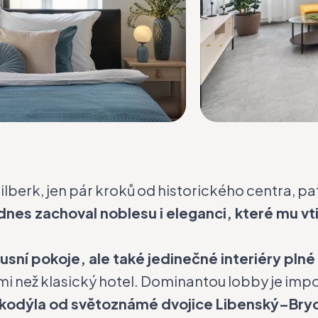
berk, jen pár kroků od historického centra, pat
nes zachoval noblesu i eleganci, které mu vt
usní pokoje, ale také jedinečné interiéry plné
řmi než klasický hotel. Dominantou lobby je imp
okodýla od světoznámé dvojice Libenský–Bry