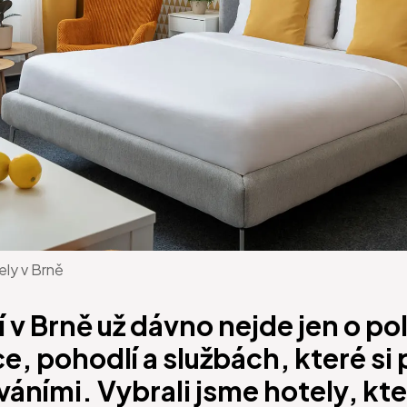
ly v Brně
 v Brně už dávno nejde jen o po
, pohodlí a službách, které si p
ními. Vybrali jsme hotely, kter