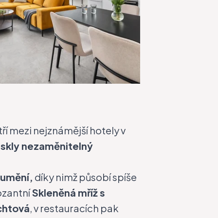
ří mezi nejznámější hotely v
iskly nezaměnitelný
 umění,
díky nimž působí spíše
ozantní
Skleněná mříž s
chtová
, v restauracích pak