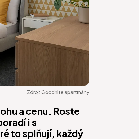
Zdroj:
Goodnite apartmány
lohu a cenu. Roste
oradí i s
é to splňují, každý