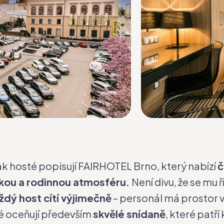
ak hosté popisují
FAIRHOTEL Brno
, který nabízí
č
skou a rodinnou atmosféru.
Není divu, že se mu 
ždý host cítí výjimečně
– personál má prostor v
é oceňují především
skvělé snídaně
, které patří