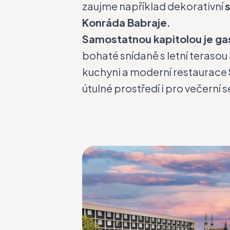
zaujme například dekorativní
Konráda Babraje.
Samostatnou kapitolou je g
bohaté snídaně s letní terasou
kuchyni a moderní restaurace
útulné prostředí i pro večerní s