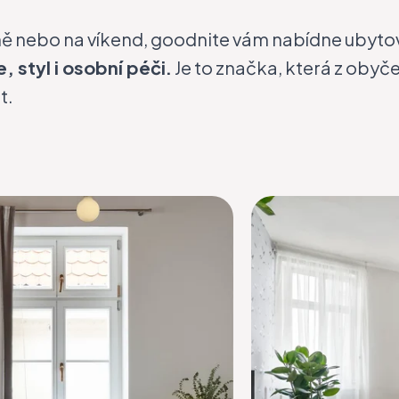
vně nebo na víkend, goodnite vám nabídne ubyto
 styl i osobní péči.
Je to značka, která z obyč
t.