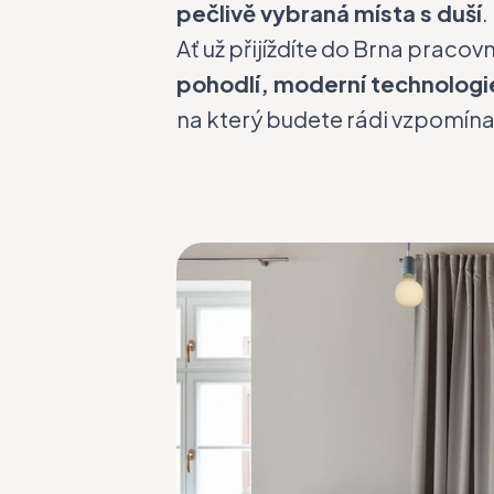
pečlivě vybraná místa s duší
.
Ať už přijíždíte do Brna praco
pohodlí, moderní technologie,
na který budete rádi vzpomína