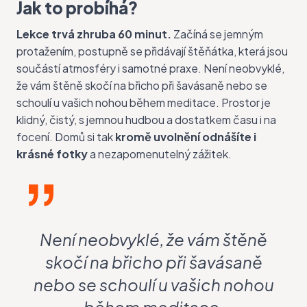
Jak to probíhá?
Lekce trvá zhruba 60 minut.
Začíná se jemným
protažením, postupně se přidávají štěňátka, která jsou
součástí atmosféry i samotné praxe. Není neobvyklé,
že vám štěně skočí na břicho při šavásaně nebo se
schoulí u vašich nohou během meditace. Prostor je
klidný, čistý, s jemnou hudbou a dostatkem času i na
focení. Domů si tak
kromě uvolnění odnášíte i
krásné fotky
a nezapomenutelný zážitek.
Není neobvyklé, že vám štěně
skočí na břicho při šavásaně
nebo se schoulí u vašich nohou