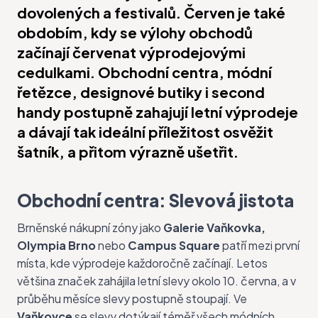
dovolených a festivalů. Červen je také
obdobím, kdy se výlohy obchodů
začínají červenat výprodejovými
cedulkami. Obchodní centra, módní
řetězce, designové butiky i second
handy postupně zahajují letní výprodeje
a dávají tak ideální příležitost osvěžit
šatník, a přitom výrazně ušetřit.
Obchodní centra: Slevová jistota
Brněnské nákupní zóny jako
Galerie Vaňkovka
,
Olympia Brno
nebo
Campus Square
patří mezi první
místa, kde výprodeje každoročně začínají. Letos
většina značek zahájila letní slevy okolo 10. června, a v
průběhu měsíce slevy postupně stoupají. Ve
Vaňkovce
se slevy dotýkají téměř všech módních