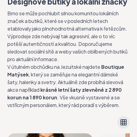
Designové butiky a lokální značky
Brno se může pochlubit silnou komunitou lokálních
značek a butiků, které se v posledních letech
etablovaly jako plnohodnotná alternativa k řetězcům.
Výprodeje zde nebývají tak agresivní, ale o to víc
potěší autentičností a kvalitou. Doporučujeme
sledovat sociální sítě a weby vašich oblíbených butiků
pro aktuální informace.
V útulném obchůdku na Jezuitské najdete
Boutique
Matýsek
, který se zaměřuje na elegantní dámské
šaty, halenky a svetry. Aktuálně zde probíhá slevová
akce například
krásné letní šaty zlevněné z 2 890
korun na 1 890 korun
. Vše vkusně vystavené a se
vstřícným personálem, který rád poradí s výběrem.