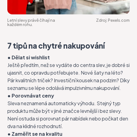
Letní slevy právě číhají na
Zdroj:
Pexels.com
každém rohu.
7 tipů na chytré nakupování
• Dělat si wishlist
Ještě předtím, než se vydáte do centra slev, je dobré si
ujasnit, co opravdu potřebujete. Nové šaty na léto?
Pár kvalitních triček? Investiční kousek na podzim? Díky
seznamu se lépe odolává impulzivnímu nakupování.
• Porovnávat ceny
Sleva neznamená automaticky výhodu. Stejný typ
produktu může být v jiné značce levnější i bez slevy.
Není ostuda si porovnat pár nabídek nebo počkat den
dva na klidné rozhodnutí.
• Zaměřit se na kvalitu