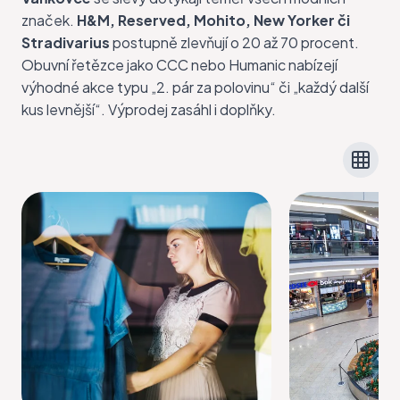
značek.
H&M
,
Reserved
,
Mohito
,
New Yorker
či
Stradivarius
postupně zlevňují o 20 až 70 procent.
Obuvní řetězce jako
CCC
nebo
Humanic
nabízejí
výhodné akce typu „2. pár za polovinu“ či „každý další
kus levnější“. Výprodej zasáhl i doplňky.