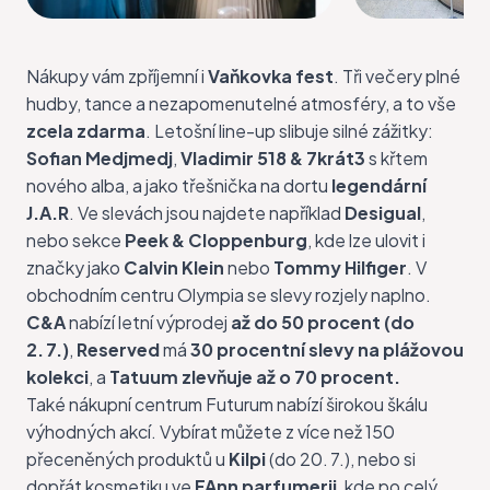
Nákupy vám zpříjemní i
Vaňkovka fest
. Tři večery plné
hudby, tance a nezapomenutelné atmosféry, a to vše
zcela zdarma
. Letošní line-up slibuje silné zážitky:
Sofian Medjmedj
,
Vladimir 518 & 7krát3
s křtem
nového alba, a jako třešnička na dortu
legendární
J.A.R
. Ve slevách jsou najdete například
Desigual
,
nebo sekce
Peek & Cloppenburg
,
kde lze ulovit i
značky jako
Calvin Klein
nebo
Tommy Hilfiger
. V
obchodním centru Olympia se slevy rozjely naplno.
C&A
nabízí letní výprodej
až do 50 procent (do
2. 7.)
,
Reserved
má
30 procentní slevy na plážovou
kolekci
, a
Tatuum
zlevňuje až o 70 procent.
Také nákupní centrum Futurum nabízí širokou škálu
výhodných akcí. Vybírat můžete z více než 150
přeceněných produktů u
Kilpi
(do 20. 7.), nebo si
dopřát kosmetiku ve
FAnn parfumerii
, kde po celý