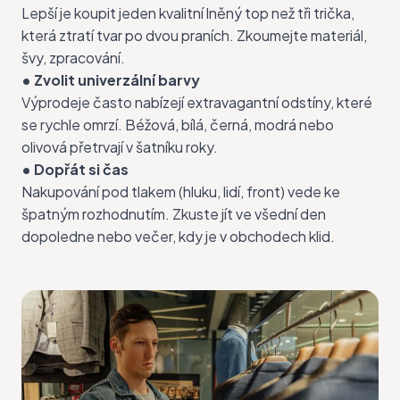
Lepší je koupit jeden kvalitní lněný top než tři trička,
která ztratí tvar po dvou praních. Zkoumejte materiál,
švy, zpracování.
• Zvolit univerzální barvy
Výprodeje často nabízejí extravagantní odstíny, které
se rychle omrzí. Béžová, bílá, černá, modrá nebo
olivová přetrvají v šatníku roky.
• Dopřát si čas
Nakupování pod tlakem (hluku, lidí, front) vede ke
špatným rozhodnutím. Zkuste jít ve všední den
dopoledne nebo večer, kdy je v obchodech klid.