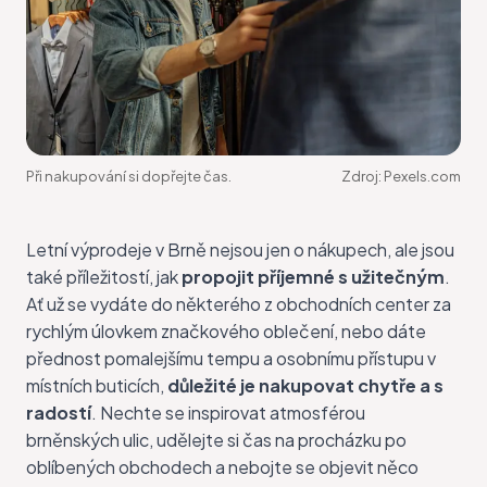
Při nakupování si dopřejte čas.
Zdroj:
Pexels.com
Letní výprodeje v Brně nejsou jen o nákupech, ale jsou
také příležitostí, jak
propojit příjemné s užitečným
.
Ať už se vydáte do některého z obchodních center za
rychlým úlovkem značkového oblečení, nebo dáte
přednost pomalejšímu tempu a osobnímu přístupu v
místních buticích,
důležité je nakupovat chytře a s
radostí
. Nechte se inspirovat atmosférou
brněnských ulic, udělejte si čas na procházku po
oblíbených obchodech a nebojte se objevit něco