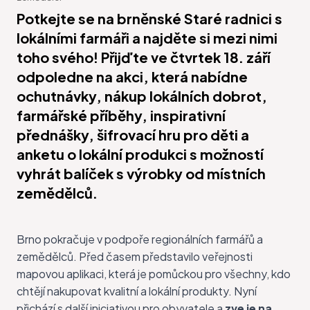
Potkejte se na brněnské Staré radnici s
lokálními farmáři a najděte si mezi nimi
toho svého! Přijďte ve čtvrtek 18. září
odpoledne na akci, která nabídne
ochutnávky, nákup lokálních dobrot,
farmářské příběhy, inspirativní
přednášky, šifrovací hru pro děti a
anketu o lokální produkci s možností
vyhrát balíček s výrobky od místních
zemědělců.
Brno pokračuje v podpoře regionálních farmářů a
zemědělců. Před časem představilo veřejnosti
mapovou aplikaci
, která je pomůckou pro všechny, kdo
chtějí nakupovat kvalitní a lokální produkty. Nyní
přichází s další iniciativou pro obyvatele a
zve je na