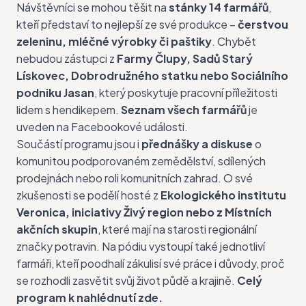
Návštěvníci se mohou těšit na
stánky 14 farmářů
,
kteří představí to nejlepší ze své produkce –
čerstvou
zeleninu, mléčné výrobky či paštiky
. Chybět
nebudou zástupci z
Farmy Člupy, Sadů Starý
Lískovec, Dobrodružného statku nebo Sociálního
podniku Jasan
, který poskytuje pracovní příležitosti
lidem s hendikepem.
Seznam všech farmářů
je
uveden na
Facebookové události.
Součástí programu jsou i
přednášky a diskuse
o
komunitou podporovaném zemědělství, sdílených
prodejnách nebo roli komunitních zahrad. O své
zkušenosti se podělí hosté z
Ekologického institutu
Veronica, iniciativy Živý region nebo z Místních
akčních skupin
, které mají na starosti regionální
značky potravin. Na pódiu vystoupí také jednotliví
farmáři, kteří poodhalí zákulisí své práce i důvody, proč
se rozhodli zasvětit svůj život půdě a krajině.
Celý
program
k nahlédnutí
zde
.