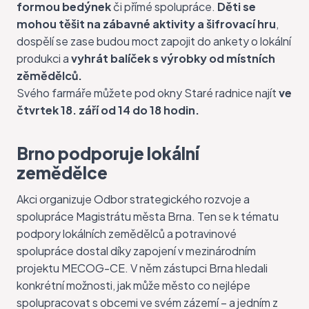
formou bedýnek
či přímé spolupráce.
Děti se
mohou těšit na zábavné aktivity a šifrovací hru
,
dospělí se zase budou moct zapojit do ankety o lokální
produkci a
vyhrát balíček s výrobky od místních
zěmědělců.
Svého farmáře můžete pod okny Staré radnice najít
ve
čtvrtek 18. září od 14 do 18 hodin.
Brno podporuje lokální
zemědělce
Akci organizuje Odbor strategického rozvoje a
spolupráce Magistrátu města Brna. Ten se k tématu
podpory lokálních zemědělců a potravinové
spolupráce dostal díky zapojení v mezinárodním
projektu MECOG-CE. V něm zástupci Brna hledali
konkrétní možnosti, jak může město co nejlépe
spolupracovat s obcemi ve svém zázemí – a jedním z