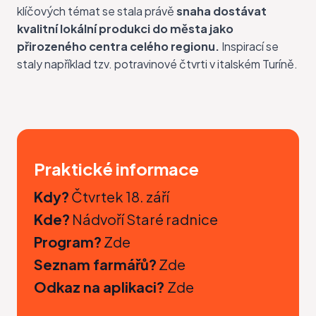
klíčových témat se stala právě
snaha dostávat
kvalitní lokální produkci do města jako
přirozeného centra celého regionu.
Inspirací se
staly například tzv. potravinové čtvrti v italském Turíně.
Praktické informace
Kdy?
Čtvrtek 18. září
Kde?
Nádvoří Staré radnice
Program?
Zde
Seznam farmářů?
Zde
Odkaz na aplikaci?
Zde