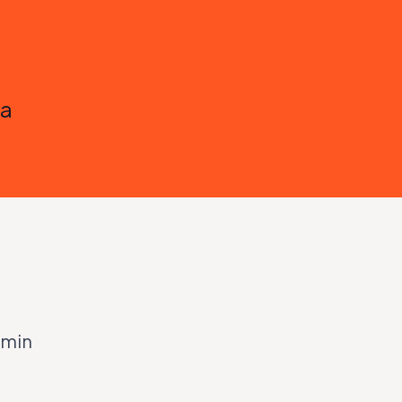
la
 min