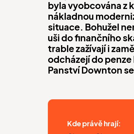
byla vyobcována z k
nákladnou modernizac
situace. Bohužel nen
uši do finančního sk
trable zažívají i za
odcházejí do penze 
Panství Downton se u
Kde právě hrají: