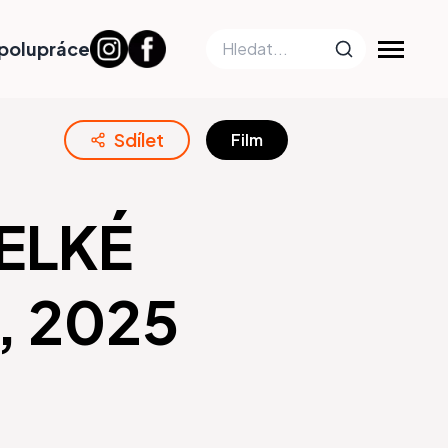
polupráce
Sdílet
Film
ELKÉ
, 2025