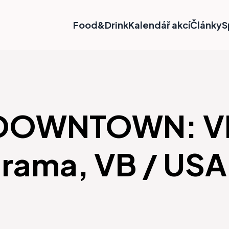
Food&Drink
Kalendář akcí
Články
S
 DOWNTOWN: V
drama, VB / USA