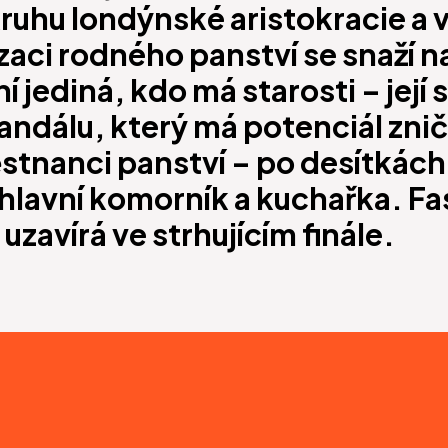
ruhu londýnské aristokracie a 
i rodného panství se snaží nají
í jediná, kdo má starosti – její 
andálu, který má potenciál znič
městnanci panství – po desítkách
hlavní komorník a kuchařka. Fas
zavírá ve strhujícím finále.