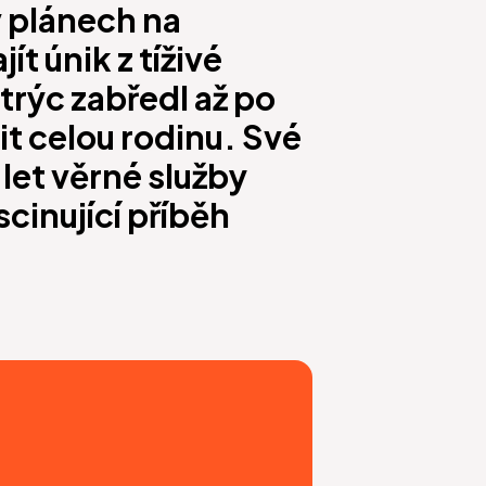
v plánech na
t únik z tíživé
strýc zabředl až po
it celou rodinu. Své
 let věrné služby
cinující příběh