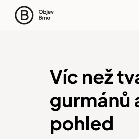
Víc než t
gurmánů a 
pohled