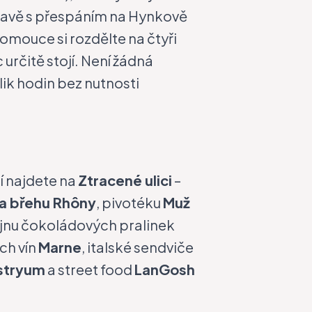
oravě s přespáním na Hynkově
omouce si rozdělte na čtyři
 určitě stojí. Není žádná
ik hodin bez nutnosti
ní najdete na
Ztracené ulici
–
a břehu Rhôny
, pivotéku
Muž
ejnu čokoládových pralinek
ch vín
Marne
, italské sendviče
stryum
a street food
LanGosh