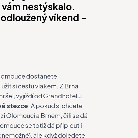
e vám nestýskalo.
prodloužený víkend –
 Olomouce dostanete
ít si cestu vlakem. Z Brna
ršel, vyjíždí od Grandhotelu.
vé stezce
. A pokud si chcete
mezi Olomoucí a Brnem
, čili se dá
omouce se totiž dá připlout i
až nemožné), ale když dojedete