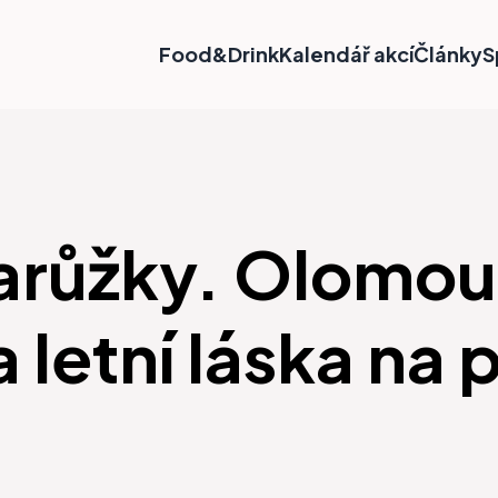
Food&Drink
Kalendář akcí
Články
S
varůžky. Olomouc
letní láska na p