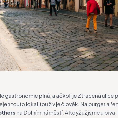
 gastronomie plná, a ačkoli je Ztracená ulice
jen touto lokalitou živ je člověk. Na burger a ř
others
na Dolním náměstí. A když už jsme u piv