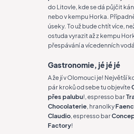
do Litovle, kde se dá půjčit 
nebo v kempu Horka. Případně 
úseky. To už bude chtít více, ne
ostuda vyrazit až z kempu Ho
přespávání a vícedenních vod
Gastronomie, jé jé jé
A že jí v Olomouci je! Největš
pár kroků od sebe tu objevíte
přes palubu
!, espresso bar
Tr
Chocolaterie
, hranolky
Faenc
Claudio
, espresso bar
Concep
Factory
!