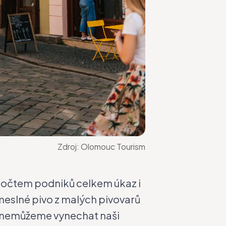
Zdroj:
Olomouc Tourism
 počtem podniků celkem úkaz i
emeslné pivo z malých pivovarů
a, nemůžeme vynechat naši