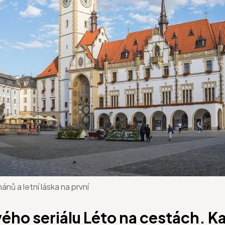
ánů a letní láska na první
vého seriálu Léto na cestách. K