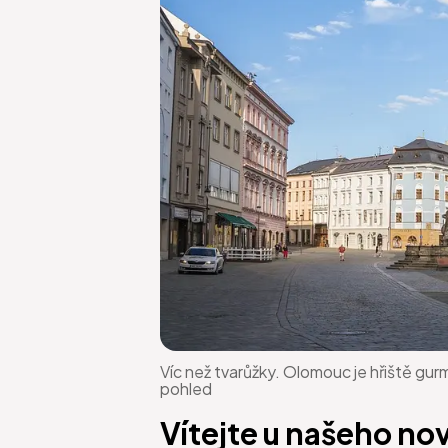
Víc než tvarůžky. Olomouc je hřiště gurm
pohled
Vítejte u našeho no