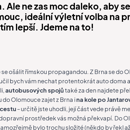
 Ale ne zas moc daleko, aby s
mouc, ideální výletní volba na 
tím lepší. Jdeme na to!
se ošálit římskou propagandou. Z Brna se do
il bych vám nechat protentokrát auto doma a už
i,
autobusových spojů
také za den najdete přeh
 do Olomouce zajet z Brna i
na kole po
Jantaro
 cestu
– určitě jste uhodli,
její část vede právě 
na dopravní prostředek vás možná překvapí. Do Ol
 samozřejmě bylo trochu složité (někdo by řekl 