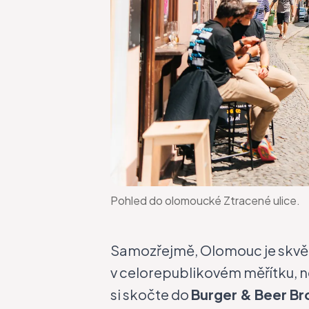
Pohled do olomoucké Ztracené ulice.
Samozřejmě, Olomouc je skvělé
v celorepublikovém měřítku, ne
si skočte do
Burger & Beer Br