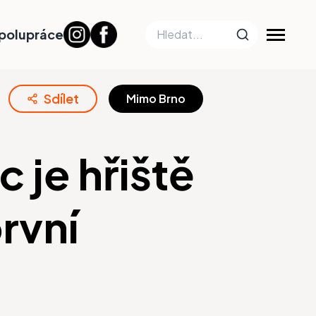
polupráce
Sdílet
Mimo Brno
 je hřiště
rvní