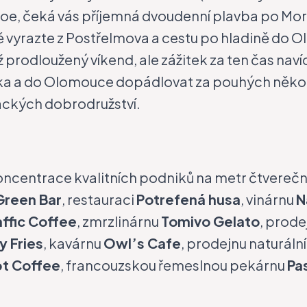
kánoe, čeká vás příjemná dvoudenní plavba po M
vyrazte z Postřelmova a cestu po hladině do Ol
ž prodloužený víkend, ale zážitek za ten čas navíc
rka a do Olomouce dopádlovat za pouhých někol
áckých dobrodružství.
í koncentrace kvalitních podniků na metr čtvereč
Green Bar
, restauraci
Potrefená husa
, vinárnu
N
affic Coffee
, zmrzlinárnu
Tomivo Gelato
, prod
y Fries
, kavárnu
Owl’s Cafe
, prodejnu naturální
t Coffee
, francouzskou řemeslnou pekárnu
Pa