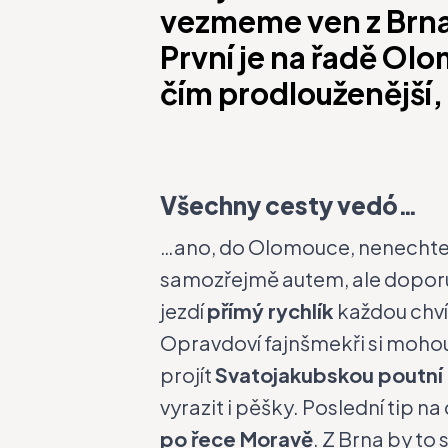
vezmeme ven z Brna.
První je na řadě Olo
čím prodlouženější, 
Všechny cesty vedó…
…ano, do Olomouce, nenechte 
samozřejmě autem, ale doporuč
jezdí
přímý rychlík
každou chvíl
Opravdoví fajnšmekři si mohou
projít
Svatojakubskou poutní
vyrazit i pěšky. Poslední tip 
po řece Moravě
. Z Brna by to