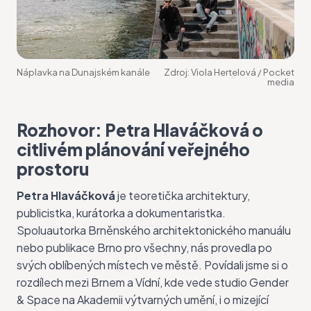
Náplavka na Dunajském kanále
Zdroj:
Viola Hertelová / Pocket
media
Rozhovor: Petra Hlaváčková o
citlivém plánování veřejného
prostoru
Petra Hlaváčková
je teoretička architektury,
publicistka, kurátorka a dokumentaristka.
Spoluautorka Brněnského architektonického manuálu
nebo publikace Brno pro všechny, nás provedla po
svých oblíbených místech ve městě. Povídali jsme si o
rozdílech mezi Brnem a Vídní, kde vede studio Gender
& Space na Akademii výtvarných umění, i o mizející