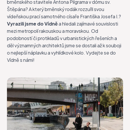
brněnského stavitele Antona Pilgrama v dómu sv.
Štěpána? A který brněnský rodák rozzuřil svou
vídeňskou prací samotného císaře Františka Josefa I.?
Vyrazili jsme do Vídně
a hledali zajímavé souvislosti
mezi metropolí rakouskou a moravskou. Od
podobností či protikladů v urbanistických řešeních a
děl významných architektů jsme se dostali až k souboji
o nejlepší náplavku a vyhlídkové kolo. Vydejte se do
Vídně s námi!