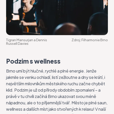
Tigran Mansurjan a Dennis
Zdroj:
Filharmonie Brno
Russell Davies
Podzim s wellness
Brno umí být hlučné, rychlé a plné energie. Jenže
jakmile se venku ochladí, listí zežloutne a dny se krátí, i
největším milovníkům městského ruchu začne chybět
klid. Podzim je už od přírody obdobím zpomalení – a
právě v tu chvíli začíná Brno ukazovat svou méně
nápadnou, ale o to příjemnější tvář. Město je plné saun,
wellness a dalších míst jako stvořených k relaxu! V naší