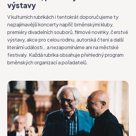
výstavy
V kulturních rubrikách i tentokrát doporučujeme ty
nejzajímavější koncerty napříč brněnskými kluby,
premiéry divadelních souborů, filmové novinky, čerstvé
výstavy, akce pro celou rodinu, autorská čtení a další
literární události… a nezapomínáme ani na městské
festivaly. Každá rubrika obsahuje přehledný program
brněnských organizací a pořadatelů.