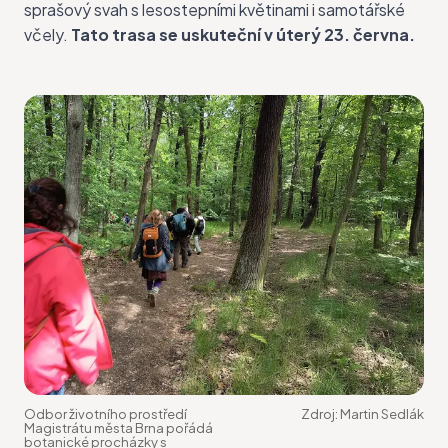
sprašový svah s lesostepními květinami i samotářské
včely.
Tato trasa se uskuteční v úterý 23. června.
Odbor životního prostředí
Zdroj:
Martin Sedlák
Magistrátu města Brna pořádá
botanické procházky s