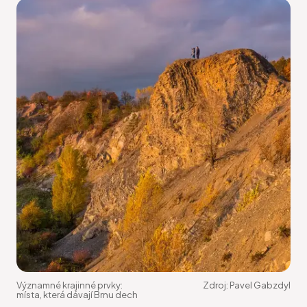
Významné krajinné prvky:
Zdroj:
Pavel Gabzdyl
místa, která dávají Brnu dech