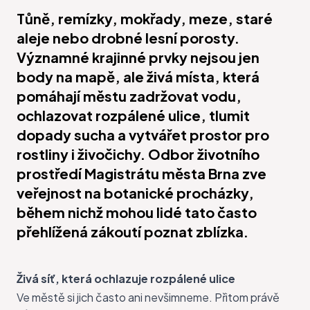
Tůně, remízky, mokřady, meze, staré
aleje nebo drobné lesní porosty.
Významné krajinné prvky nejsou jen
body na mapě, ale živá místa, která
pomáhají městu zadržovat vodu,
ochlazovat rozpálené ulice, tlumit
dopady sucha a vytvářet prostor pro
rostliny i živočichy. Odbor životního
prostředí Magistrátu města Brna zve
veřejnost na botanické procházky,
během nichž mohou lidé tato často
přehlížená zákoutí poznat zblízka.
Živá síť, která ochlazuje rozpálené ulice
Ve městě si jich často ani nevšimneme. Přitom právě