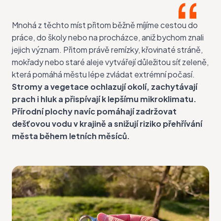
Mnohá z těchto míst přitom běžně míjíme cestou do
práce, do školy nebo na procházce, aniž bychom znali
jejich význam. Přitom právě remízky, křovinaté stráně,
mokřady nebo staré aleje vytvářejí důležitou síť zeleně,
která pomáhá městu lépe zvládat extrémní počasí.
Stromy a vegetace ochlazují okolí, zachytávají
prach i hluk a přispívají k lepšímu mikroklimatu.
Přírodní plochy navíc pomáhají zadržovat
dešťovou vodu v krajině a snižují riziko přehřívání
města během letních měsíců.