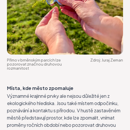
Přímo v brněnským parcích lze
Zdroj:
Juraj Zeman
pozorovat značnou druhovou
rozmanitost
Místa, kde město zpomaluje
Významné krajinné prvky ale nejsou důležité jen z
ekologického hlediska. Jsou také místem odpočinku,
poznávání a kontaktu s přírodou. V hustě zastavěném
městě představují prostor, kde lze zpomalit, vnímat
proměny ročních období nebo pozorovat druhovou