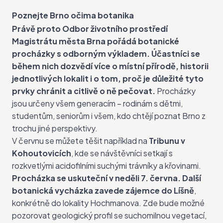
Poznejte Brno očima botanika
Právě proto
Odbor životního prostředí
Magistrátu města Brna
pořádá botanické
procházky s odborným výkladem.
Účastníci se
během nich dozvědí více o místní přírodě, historii
jednotlivých lokalit i o tom, proč je důležité tyto
prvky chránit a citlivě o ně pečovat.
Procházky
jsou určeny všem generacím – rodinám s dětmi,
studentům, seniorům i všem, kdo chtějí poznat Brno z
trochu jiné perspektivy.
V červnu se můžete těšit například na
Tribunu v
Kohoutovicích
, kde se návštěvníci setkají s
rozkvetlými acidofilními suchými trávníky a křovinami.
Procházka se uskuteční v neděli 7. června.
Další
botanická vycházka zavede zájemce do Líšně
,
konkrétně do lokality Hochmanova. Zde bude možné
pozorovat geologický profil se suchomilnou vegetací,