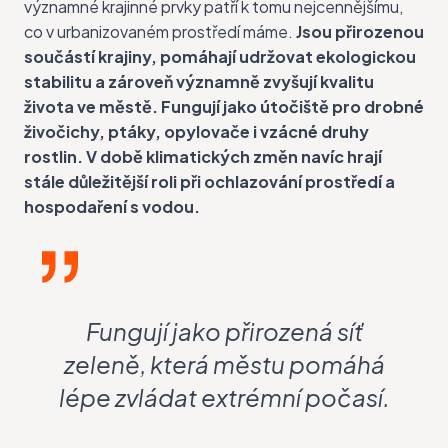
významné krajinné prvky patří k tomu nejcennějšímu,
co v urbanizovaném prostředí máme.
Jsou přirozenou
součástí krajiny, pomáhají udržovat ekologickou
stabilitu a zároveň významně zvyšují kvalitu
života ve městě. Fungují jako útočiště pro drobné
živočichy, ptáky, opylovače i vzácné druhy
rostlin.
V době klimatických změn navíc hrají
stále důležitější roli při ochlazování prostředí a
hospodaření s vodou.
Fungují jako přirozená síť
zeleně, která městu pomáhá
lépe zvládat extrémní počasí.