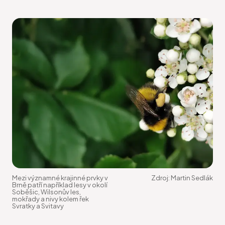
Mezi významné krajinné prvky v
Zdroj:
Martin Sedlák
Brně patří například lesy v okolí
Soběšic, Wilsonův les,
mokřady a nivy kolem řek
Svratky a Svitavy