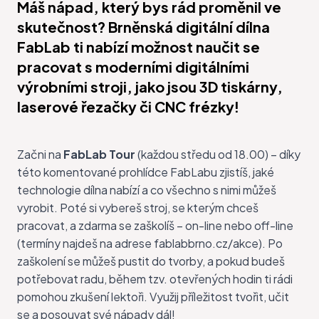
Máš nápad, který bys rád proměnil ve
skutečnost? Brněnská digitální dílna
FabLab ti nabízí možnost naučit se
pracovat s moderními digitálními
výrobními stroji, jako jsou 3D tiskárny,
laserové řezačky či CNC frézky!
Začni na
FabLab Tour
(každou středu od 18.00) – díky
této komentované prohlídce
FabLabu
zjistíš, jaké
technologie dílna nabízí a co všechno s nimi můžeš
vyrobit. Poté si vybereš stroj, se kterým chceš
pracovat, a zdarma se zaškolíš – on-line nebo off-line
(termíny najdeš na adrese fablabbrno.cz/akce). Po
zaškolení se můžeš pustit do tvorby, a pokud budeš
potřebovat radu, během tzv. otevřených hodin ti rádi
pomohou zkušení lektoři. Využij příležitost tvořit, učit
se a posouvat své nápady dál!