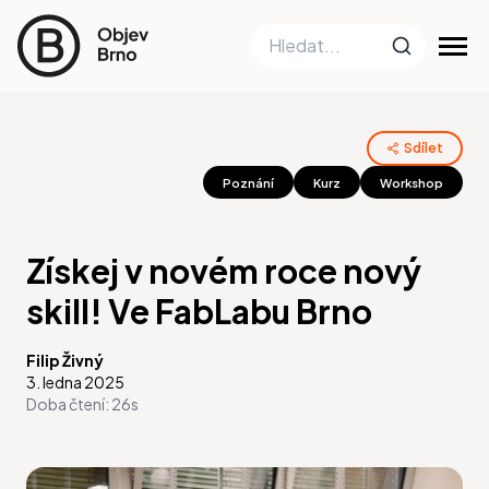
Sdílet
Poznání
Kurz
Workshop
Získej v novém roce nový
skill! Ve FabLabu Brno
Filip Živný
3. ledna 2025
Doba čtení:
26s