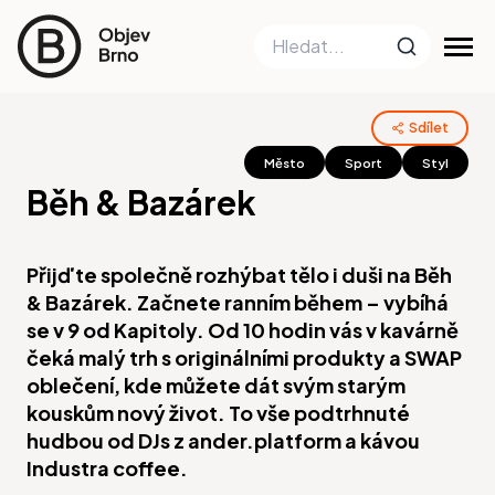
Sdílet
Město
Sport
Styl
Běh & Bazárek
Přijďte společně rozhýbat tělo i duši na Běh
& Bazárek. Začnete ranním během – vybíhá
se v 9 od Kapitoly. Od 10 hodin vás v kavárně
čeká malý trh s originálními produkty a SWAP
oblečení, kde můžete dát svým starým
kouskům nový život. To vše podtrhnuté
hudbou od DJs z ander.platform a kávou
Industra coffee.