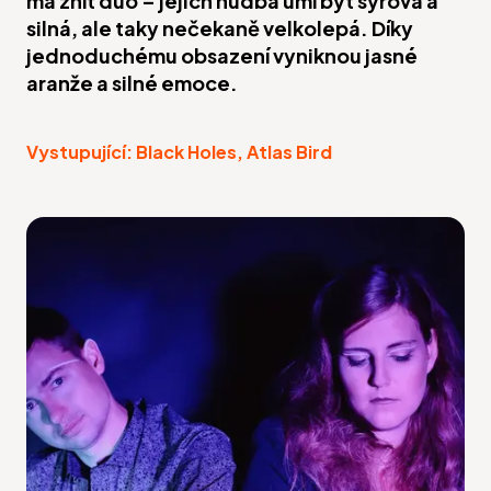
má znít duo – jejich hudba umí být syrová a
silná, ale taky nečekaně velkolepá. Díky
jednoduchému obsazení vyniknou jasné
aranže a silné emoce.
Vystupující: Black Holes, Atlas Bird