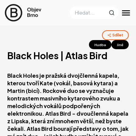
Sdílet
Hudba
Jiné
Black Holes | Atlas Bird
Black Holes je pražská dvojčlenná kapela,
kterou tvoří Kate (vokál, basová kytara) a
Martin (bicí). Rockové duo se vyznačuje
kontrastem masivního kytarového zvuku a
melodických vokálů podpořených
elektronikou. Atlas Bird - dvoučlenná kapela
z Lipska, která zní mnohem větší, než byste
čekali. Atlas Bird bourají představy o tom, jak