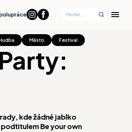
polupráce
Hudba
Město
Festival
Party:
rady, kde žádné jablko
s podtitulem Be your own