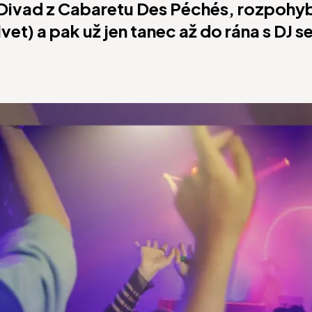
 Divad z Cabaretu Des Péchés, rozpohy
et) a pak už jen tanec až do rána s DJ s