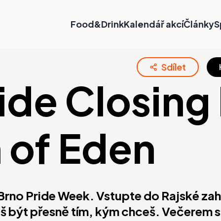
Food&Drink
Kalendář akcí
Články
S
Sdílet
ide Closing 
 of Eden
Brno Pride Week. Vstupte do Rajské zah
š být přesně tím, kým chceš. Večerem 