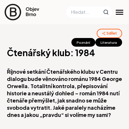
Sdílet
Poznání
Literatura
Čtenářský klub: 1984
Říjnové setkání Čtenářského klubu v Centru
dialogu bude věnováno románu 1984 George
Orwella. Totalitní kontrola, přepisování
historie a neustálý dohled – román 1984 nutí
čtenáře přemýšlet, jak snadno se může
svoboda vytratit. Jaké paralely nacházíme
dnes a jakou „pravdu“ si volíme my sami?