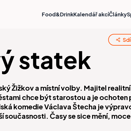
Food&Drink
Kalendář akcí
Články
S
Sdí
ý statek
ký Žižkov a místní volby. Majitel realitn
tami chce být starostou a je ochoten p
idská komedie Václava Štecha je výpravo
í současnosti. Časy se sice mění, moce