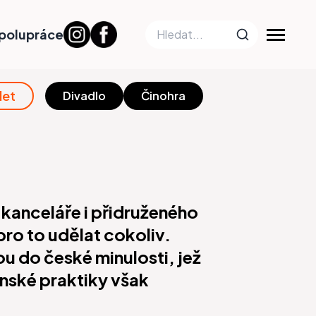
polupráce
let
Divadlo
Činohra
í kanceláře i přidruženého
ro to udělat cokoliv.
u do české minulosti, jež
nské praktiky však