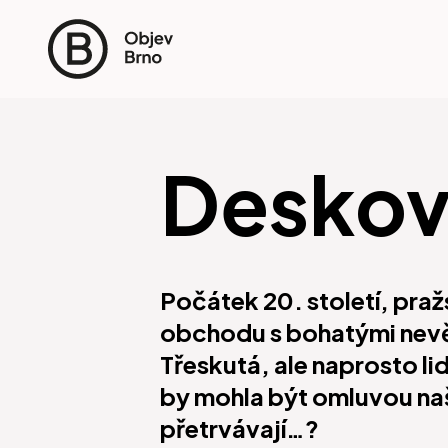
Deskov
Počátek 20. století, pražs
obchodu s bohatými nevěs
Třeskutá, ale naprosto l
by mohla být omluvou naš
přetrvávají…?