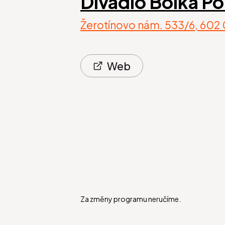
Divadlo Bolka Po
Žerotínovo nám. 533/6, 602
Web
Za změny programu neručíme.