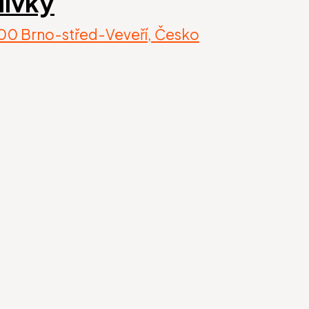
lívky
 00 Brno-střed-Veveří, Česko