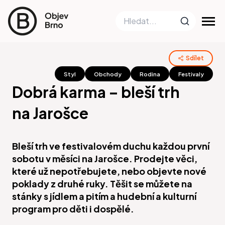
Sdílet
Styl
Obchody
Rodina
Festivaly
Dobrá karma – bleší trh
na Jarošce
Bleší trh ve festivalovém duchu každou první
sobotu v měsíci na Jarošce. Prodejte věci,
které už nepotřebujete, nebo objevte nové
poklady z druhé ruky. Těšit se můžete na
stánky s jídlem a pitím a hudební a kulturní
program pro děti i dospělé.