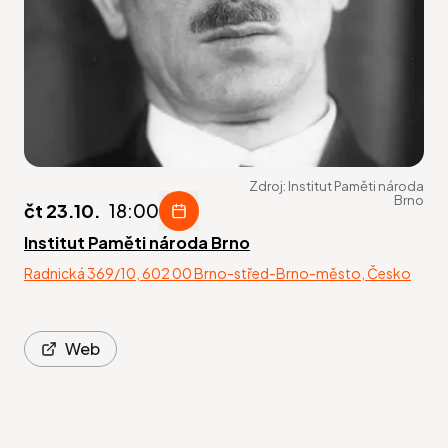
Zdroj:
Institut Paměti národa
Brno
čt 23.10.
18:00
Institut Paměti národa Brno
Radnická 369/10, 602 00 Brno-střed-Brno-město, Česko
Web