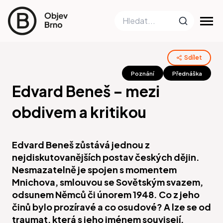
Sdílet
Poznání
Přednáška
Edvard Beneš – mezi
obdivem a kritikou
Edvard Beneš zůstává jednou z
nejdiskutovanějších postav českých dějin.
Nesmazatelně je spojen s momentem
Mnichova, smlouvou se Sovětským svazem,
odsunem Němců či únorem 1948. Co z jeho
činů bylo prozíravé a co osudové? A lze se od
traumat, která s jeho jménem souvisejí,