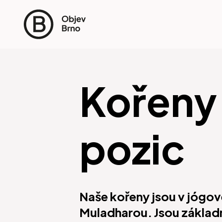
Kořeny 
pozic
Naše kořeny jsou v jógov
Muladharou. Jsou základ