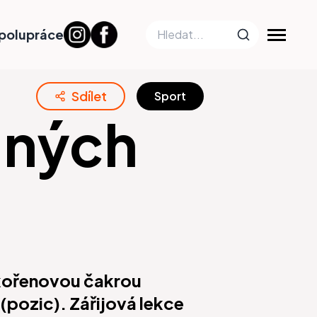
polupráce
Sdílet
Sport
jných
 kořenovou čakrou
pozic). Zářijová lekce