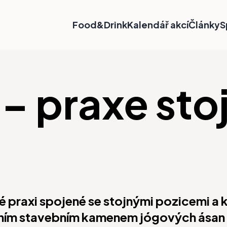
Food&Drink
Kalendář akcí
Články
S
– praxe sto
é praxi spojené se stojnými pozicemi a
ním stavebním kamenem jógových ásan (