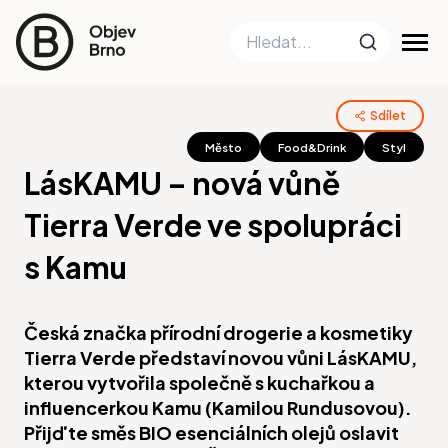
Sdílet
Město
Food&Drink
Styl
LásKAMU – nová vůně
Tierra Verde ve spolupráci
s Kamu
Česká značka přírodní drogerie a kosmetiky
Tierra Verde představí novou vůni LásKAMU,
kterou vytvořila společně s kuchařkou a
influencerkou Kamu (Kamilou Rundusovou).
Přijďte směs BIO esenciálních olejů oslavit