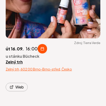
Zdroj:
Tierra Verde
út 16.09.
16:00
u stánku Bücheck
Zelný trh
Zelný trh, 602 00 Brno-Brno-střed, Česko
Web