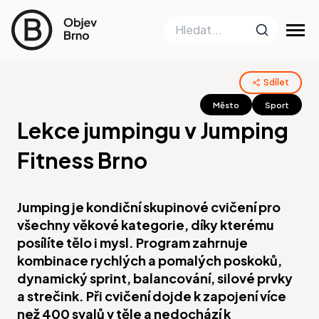
Sdílet
Město
Sport
Lekce jumpingu v Jumping
Fitness Brno
Jumping je kondiční skupinové cvičení pro
všechny věkové kategorie, díky kterému
posílíte tělo i mysl. Program zahrnuje
kombinace rychlých a pomalých poskoků,
dynamický sprint, balancování, silové prvky
a strečink. Při cvičení dojde k zapojení více
než 400 svalů v těle a nedochází k