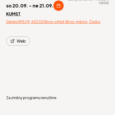
tržiště
so 20.09.
-
ne 21.09.
KUMST
Údolní 495/19, 602 00 Brno-střed-Brno-město, Česko
Web
Za změny programu neručíme.