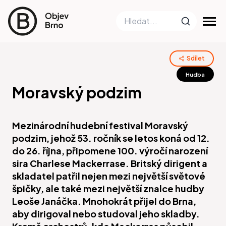
Sdílet
Hudba
Moravský podzim
Mezinárodní hudební festival Moravský
podzim, jehož 53. ročník se letos koná od 12.
do 26. října, připomene 100. výročí narození
sira Charlese Mackerrase. Britský dirigent a
skladatel patřil nejen mezi největší světové
špičky, ale také mezi největší znalce hudby
Leoše Janáčka. Mnohokrát přijel do Brna,
aby dirigoval nebo studoval jeho skladby.