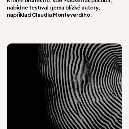
Kromě orchestrů, kde Mackerras působil,
nabídne festival i jemu blízké autory,
například Claudia Monteverdiho.