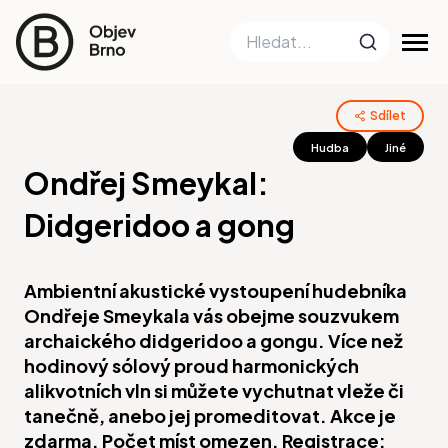
Sdílet
Hudba
Jiné
Ondřej Smeykal:
Didgeridoo a gong
Ambientní akustické vystoupení hudebníka
Ondřeje Smeykala vás obejme souzvukem
archaického didgeridoo a gongu. Více než
hodinový sólový proud harmonických
alikvotních vln si můžete vychutnat vleže či
tanečně, anebo jej promeditovat. Akce je
zdarma. Počet míst omezen. Registrace: