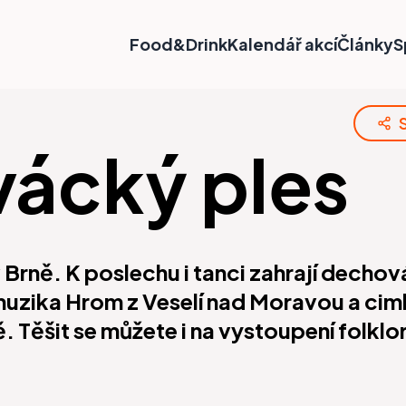
Food&Drink
Kalendář akcí
Články
S
vácký ples
 Brně. K poslechu i tanci zahrají decho
uzika Hrom z Veselí nad Moravou a ci
 Těšit se můžete i na vystoupení folklo