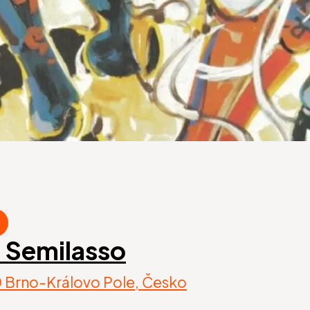
m Semilasso
00 Brno-Královo Pole, Česko