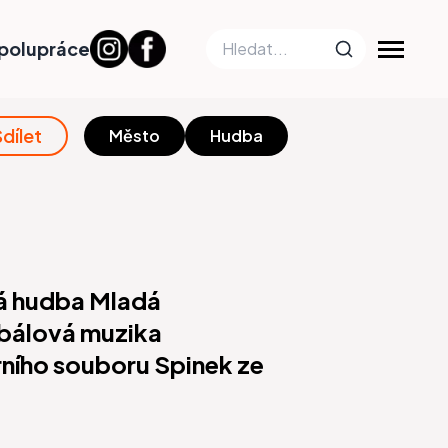
polupráce
Sdílet
Město
Hudba
vá hudba Mladá
mbálová muzika
rního souboru Spinek ze