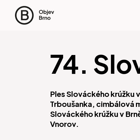
74. Slo
Ples Slováckého krúžku v
Trboušanka, cimbálová m
Slováckého krúžku v Brně.
Vnorov.