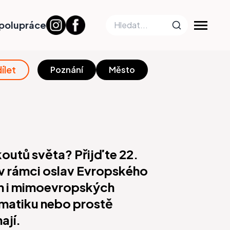
polupráce
ílet
Poznání
Město
koutů světa? Přijďte 22.
 v rámci oslav Evropského
ch i mimoevropských
amatiku nebo prostě
ají.