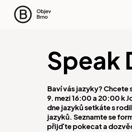
Speak 
Baví vás jazyky? Chcete s
9. mezi 16:00 a 20:00 k 
dne jazyků setkáte s rod
jazyků. Seznamte se form
přijďte pokecat a dozvědě