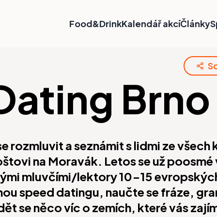
Food&Drink
Kalendář akcí
Články
S
Sd
Dating Brno
e rozmluvit a seznámit s lidmi ze všech 
Joštovi na Moravák. Letos se už poosmé
ilými mluvčími/lektory 10-15 evropský
ou speed datingu, naučte se fráze, gr
t se něco víc o zemích, které vás zajím