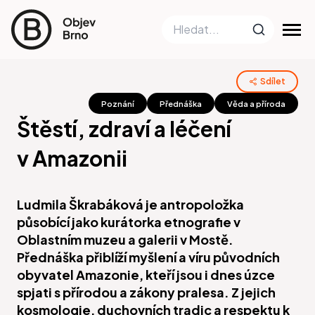
Sdílet
Poznání
Přednáška
Věda a příroda
Štěstí, zdraví a léčení
v Amazonii
Ludmila Škrabáková je antropoložka
působící jako kurátorka etnografie v
Oblastním muzeu a galerii v Mostě.
Přednáška přiblíží myšlení a víru původních
obyvatel Amazonie, kteří jsou i dnes úzce
spjati s přírodou a zákony pralesa. Z jejich
kosmologie, duchovních tradic a respektu k