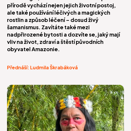
přírodě vychází nejen jejich životní postoj,
ale také používání léčivých a magických
rostlin a způsob léčení – dosud živý
šamanismus. Zavítáte také mezi
nadpřirozené bytosti a dozvíte se, jaký mají
vliv na život, zdraví a štěstí původních
obyvatel Amazonie.
Přednáší: Ludmila Škrabáková