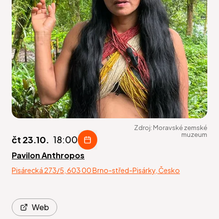
Zdroj:
Moravské zemské
muzeum
čt 23.10.
18:00
Pavilon Anthropos
Pisárecká 273/5, 603 00 Brno-střed-Pisárky, Česko
Web