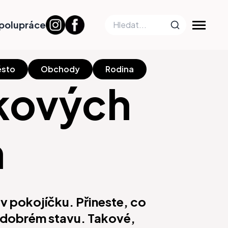
polupráce
sto
Obchody
Rodina
kových
h
v pokojíčku. Přineste, co
v dobrém stavu. Takové,