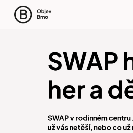
SWAP h
her a d
SWAP v rodinném centru J
už vás netěší, nebo co u