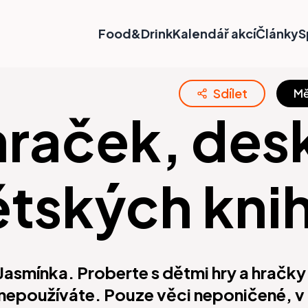
Food&Drink
Kalendář akcí
Články
S
Sdílet
Mě
raček, des
ětských kni
asmínka. Proberte s dětmi hry a hračky 
ž nepoužíváte. Pouze věci neponičené, 