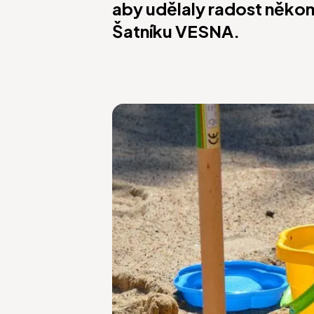
aby udělaly radost něko
Šatníku VESNA.