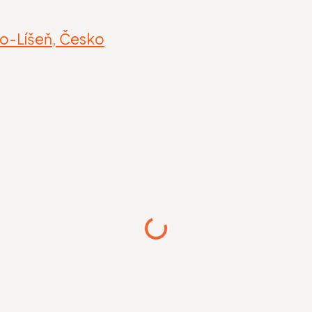
o-Líšeň, Česko