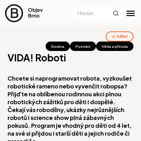
Sdílet
Rodina
Poznání
Věda a příroda
VIDA! Roboti
Chcete si naprogramovat robota, vyzkoušet
robotické rameno nebo vyvenčit robopsa?
Přijďte na oblíbenou rodinnou akci plnou
robotických zážitků pro děti i dospělé.
Čekají vás robodílny, ukázky nejrůznějších
robotů i science show plná zábavných
pokusů. Program je vhodný pro děti od 4 let,
na své si přijdou i starší děti a jejich rodiče či