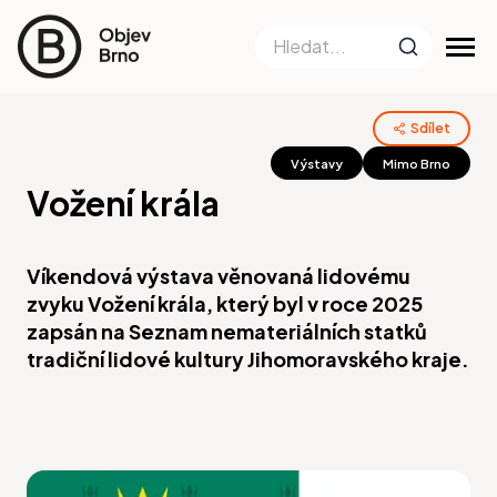
Sdílet
Výstavy
Mimo Brno
Vožení krála
Víkendová výstava věnovaná lidovému
zvyku Vožení krála, který byl v roce 2025
zapsán na Seznam nemateriálních statků
tradiční lidové kultury Jihomoravského kraje.