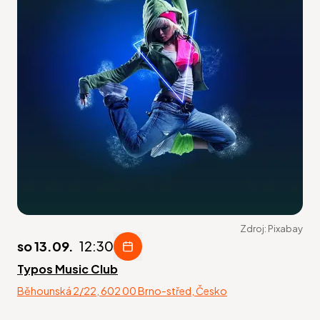
Zdroj:
Pixabay
so 13.09.
12:30
Typos Music Club
Běhounská 2/22, 602 00 Brno-střed, Česko