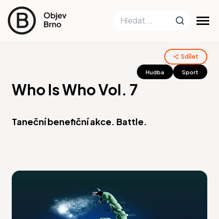
Sdílet
Hudba
Sport
Who Is Who Vol. 7
Taneční benefiční akce. Battle.