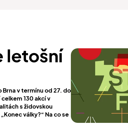
 letošní
o Brna v termínu od 27. do
í celkem 130 akcí v
alitách s židovskou
 „Konec války?“ Na co se