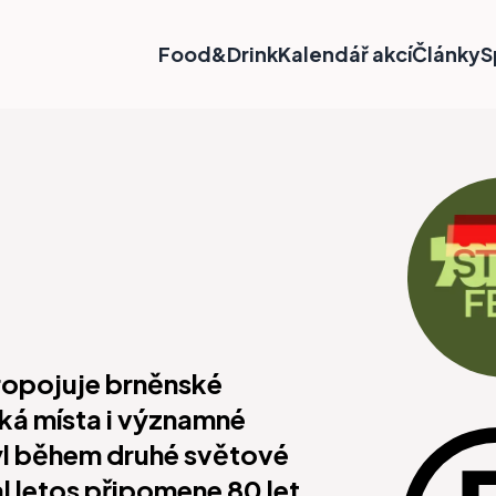
Food&Drink
Kalendář akcí
Články
S
propojuje brněnské
ická místa i významné
yl během druhé světové
al letos připomene 80 let