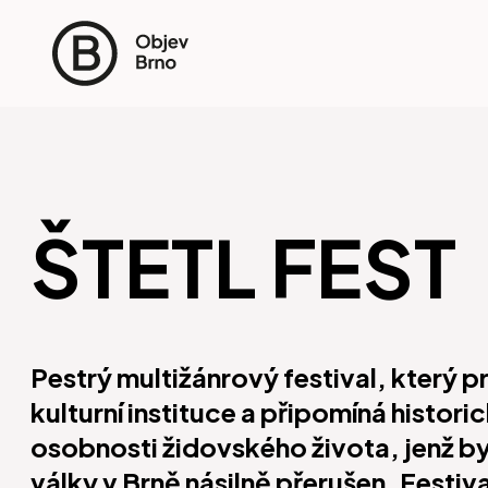
ŠTETL FEST
Pestrý multižánrový festival, který 
kulturní instituce a připomíná histor
osobnosti židovského života, jenž b
války v Brně násilně přerušen. Festiv