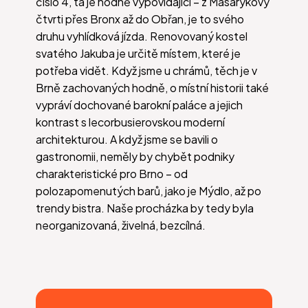
číslo 4, ta je hodně vypovídající – z Masarykovy
čtvrti přes Bronx až do Obřan, je to svého
druhu vyhlídková jízda. Renovovaný kostel
svatého Jakuba je určitě místem, které je
potřeba vidět. Když jsme u chrámů, těch je v
Brně zachovaných hodně, o místní historii také
vypráví dochované barokní paláce a jejich
kontrast s lecorbusierovskou moderní
architekturou. A když jsme se bavili o
gastronomii, neměly by chybět podniky
charakteristické pro Brno – od
polozapomenutých barů, jako je Mýdlo, až po
trendy bistra. Naše procházka by tedy byla
neorganizovaná, živelná, bezcílná.