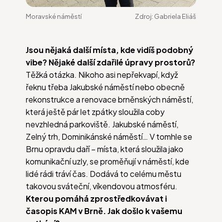
Moravské náměstí
Zdroj:
Gabriela Eliáš
Jsou nějaká další místa, kde vidíš podobný
vibe? Nějaké další zdařilé úpravy prostorů?
Těžká otázka. Nikoho asi nepřekvapí, když
řeknu třeba Jakubské náměstí nebo obecně
rekonstrukce a renovace brněnských náměstí,
která ještě pár let zpátky sloužila coby
nevzhledná parkoviště. Jakubské náměstí,
Zelný trh, Dominikánské náměstí… V tomhle se
Brnu opravdu daří – místa, která sloužila jako
komunikační uzly, se proměňují v náměstí, kde
lidé rádi tráví čas. Dodává to celému městu
takovou sváteční, víkendovou atmosféru.
Kterou pomáhá zprostředkovávat i
časopis KAM v Brně. Jak došlo k vašemu