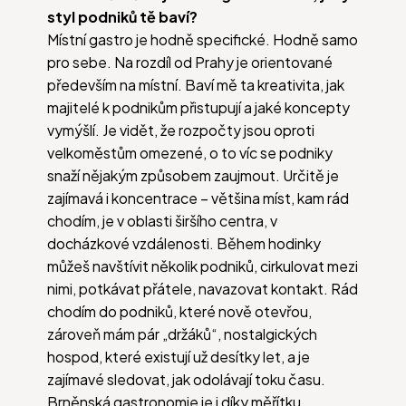
styl podniků tě baví?
Místní gastro je hodně specifické. Hodně samo
pro sebe. Na rozdíl od Prahy je orientované
především na místní. Baví mě ta kreativita, jak
majitelé k podnikům přistupují a jaké koncepty
vymýšlí. Je vidět, že rozpočty jsou oproti
velkoměstům omezené, o to víc se podniky
snaží nějakým způsobem zaujmout. Určitě je
zajímavá i koncentrace – většina míst, kam rád
chodím, je v oblasti širšího centra, v
docházkové vzdálenosti. Během hodinky
můžeš navštívit několik podniků, cirkulovat mezi
nimi, potkávat přátele, navazovat kontakt. Rád
chodím do podniků, které nově otevřou,
zároveň mám pár „držáků“, nostalgických
hospod, které existují už desítky let, a je
zajímavé sledovat, jak odolávají toku času.
Brněnská gastronomie je i díky měřítku