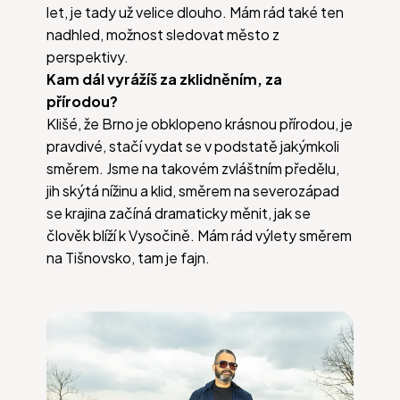
let, je tady už velice dlouho. Mám rád také ten
nadhled, možnost sledovat město z
perspektivy.
Kam dál vyrážíš za zklidněním, za
přírodou?
Klišé, že Brno je obklopeno krásnou přírodou, je
pravdivé, stačí vydat se v podstatě jakýmkoli
směrem. Jsme na takovém zvláštním předělu,
jih skýtá nížinu a klid, směrem na severozápad
se krajina začíná dramaticky měnit, jak se
člověk blíží k Vysočině. Mám rád výlety směrem
na Tišnovsko, tam je fajn.