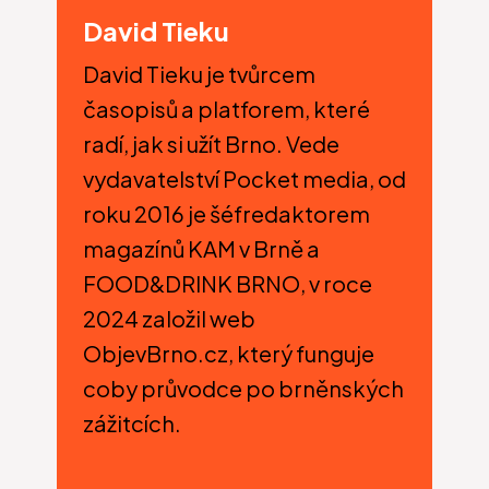
David Tieku
David Tieku je tvůrcem
časopisů a platforem, které
radí, jak si užít Brno. Vede
vydavatelství Pocket media, od
roku 2016 je šéfredaktorem
magazínů KAM v Brně a
FOOD&DRINK BRNO, v roce
2024 založil web
ObjevBrno.cz
, který funguje
coby průvodce po brněnských
zážitcích.