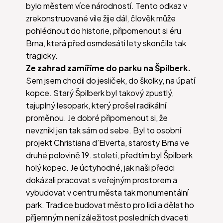
bylo městem více národností. Tento odkaz v
zrekonstruované vile žije dál, člověk může
pohlédnout do historie, připomenout si éru
Brna, která před osmdesáti lety skončila tak
tragicky.
Ze zahrad zamíříme do parku na Špilberk.
Sem jsem chodil do jesliček, do školky, na úpatí
kopce. Starý Špilberk byl takový zpustlý,
tajuplný lesopark, který prošel radikální
proměnou. Je dobré připomenout si, že
nevznikl jen tak sám od sebe. Byl to osobní
projekt Christiana d’Elverta, starosty Brna ve
druhé polovině 19. století, předtím byl Špilberk
holý kopec. Je úctyhodné, jak naši předci
dokázali pracovat s veřejným prostorem a
vybudovat v centru města tak monumentální
park. Tradice budovat město pro lidi a dělat ho
příjemným není záležitost posledních dvaceti