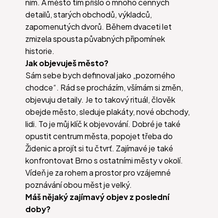
ním. A město tím přišlo o mnoho cenných
detailů, starých obchodů, výkladců,
zapomenutých dvorů. Během dvaceti let
zmizela spousta půvabných připomínek
historie.
Jak objevuješ město?
Sám sebe bych definoval jako „pozorného
chodce“. Rád se procházím, všímám si změn,
objevuju detaily. Je to takový rituál, člověk
obejde město, sleduje plakáty, nové obchody,
lidi. To je můj klíč k objevování. Dobré je také
opustit centrum města, popojet třeba do
Židenic a projít si tu čtvrť. Zajímavé je také
konfrontovat Brno s ostatními městy v okolí.
Vídeň je za rohem a prostor pro vzájemné
poznávání obou měst je velký.
Máš nějaký zajímavý objev z poslední
doby?