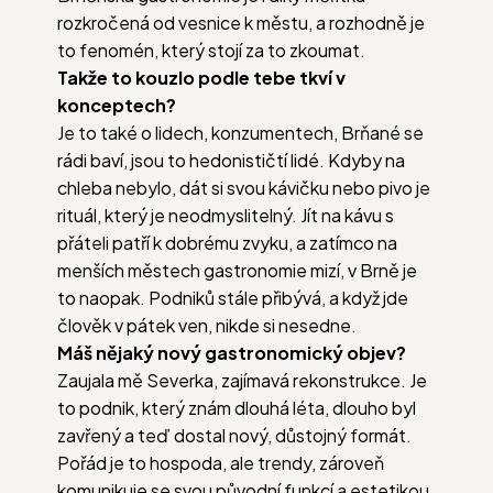
rozkročená od vesnice k městu, a rozhodně je
to fenomén, který stojí za to zkoumat.
Takže to kouzlo podle tebe tkví v
konceptech?
Je to také o lidech, konzumentech, Brňané se
rádi baví, jsou to hedonističtí lidé. Kdyby na
chleba nebylo, dát si svou kávičku nebo pivo je
rituál, který je neodmyslitelný. Jít na kávu s
přáteli patří k dobrému zvyku, a zatímco na
menších městech gastronomie mizí, v Brně je
to naopak. Podniků stále přibývá, a když jde
člověk v pátek ven, nikde si nesedne.
Máš nějaký nový gastronomický objev?
Zaujala mě Severka, zajímavá rekonstrukce. Je
to podnik, který znám dlouhá léta, dlouho byl
zavřený a teď dostal nový, důstojný formát.
Pořád je to hospoda, ale trendy, zároveň
komunikuje se svou původní funkcí a estetikou.