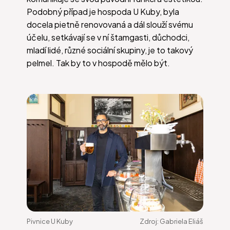
Podobný případ je hospoda U Kuby, byla
docela pietně renovovaná a dál slouží svému
účelu, setkávají se v ní štamgasti, důchodci,
mladí lidé, různé sociální skupiny, je to takový
pelmel. Tak by to v hospodě mělo být.
Pivnice U Kuby
Zdroj:
Gabriela Eliáš