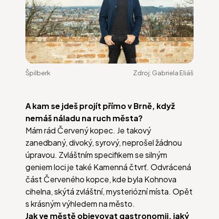
Špilberk
Zdroj:
Gabriela Eliáš
A kam se jdeš projít přímo v Brně, když
nemáš náladu na ruch města?
Mám rád Červený kopec. Je takový
zanedbaný, divoký, syrový, neprošel žádnou
úpravou. Zvláštním specifikem se silným
geniem loci je také Kamenná čtvrť. Odvrácená
část Červeného kopce, kde byla Kohnova
cihelna, skýtá zvláštní, mysteriózní místa. Opět
s krásným výhledem na město.
Jak ve městě objevovat gastronomii, jaký