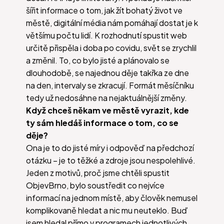
šířit informace o tom, jak žít bohatý život ve
městě, digitální média nám pomáhají dostat je k
většímu počtu lidí. K rozhodnutí spustit web
určitě přispěla i doba po covidu, svět se zrychlil
a změnil. To, co bylo jisté a plánovalo se
dlouhodobě, se najednou děje takřka ze dne
na den, intervaly se zkracují. Formát měsíčníku
tedy už nedosáhne na nejaktuálnější změny.
Když chceš někam ve městě vyrazit, kde
ty sám hledáš informace o tom, co se
děje?
Ona je to do jisté míry i odpověď na předchozí
otázku – je to těžké a zdroje jsou nespolehlivé.
Jeden z motivů, proč jsme chtěli spustit
ObjevBrno, bylo soustředit co nejvíce
informací na jednom místě, aby člověk nemusel
komplikovaně hledat a nic mu neuteklo. Buď
jsem hledal přímo v programech jednotlivých