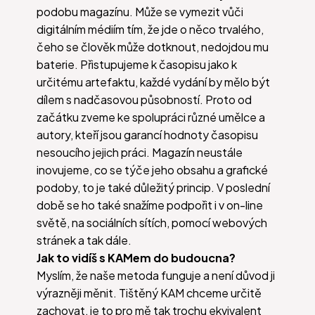
podobu magazínu. Může se vymezit vůči
digitálním médiím tím, že jde o něco trvalého,
čeho se člověk může dotknout, nedojdou mu
baterie. Přistupujeme k časopisu jako k
určitému artefaktu, každé vydání by mělo být
dílem s nadčasovou působností. Proto od
začátku zveme ke spolupráci různé umělce a
autory, kteří jsou garancí hodnoty časopisu
nesoucího jejich práci. Magazín neustále
inovujeme, co se týče jeho obsahu a grafické
podoby, to je také důležitý princip. V poslední
době se ho také snažíme podpořit i v on-line
světě, na sociálních sítích, pomocí webových
stránek a tak dále.
Jak to vidíš s KAMem do budoucna?
Myslím, že naše metoda funguje a není důvod ji
výrazněji měnit. Tištěný KAM chceme určitě
zachovat, je to pro mě tak trochu ekvivalent