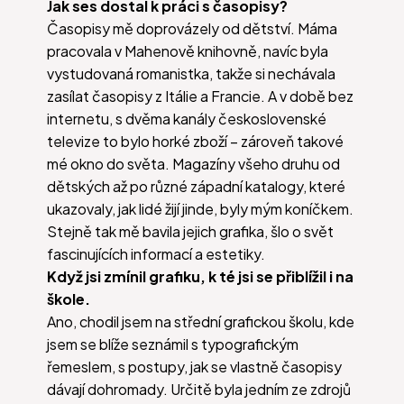
Jak ses dostal k práci s časopisy?
Časopisy mě doprovázely od dětství. Máma
pracovala v Mahenově knihovně, navíc byla
vystudovaná romanistka, takže si nechávala
zasílat časopisy z Itálie a Francie. A v době bez
internetu, s dvěma kanály československé
televize to bylo horké zboží – zároveň takové
mé okno do světa. Magazíny všeho druhu od
dětských až po různé západní katalogy, které
ukazovaly, jak lidé žijí jinde, byly mým koníčkem.
Stejně tak mě bavila jejich grafika, šlo o svět
fascinujících informací a estetiky.
Když jsi zmínil grafiku, k té jsi se přiblížil i na
škole.
Ano, chodil jsem na střední grafickou školu, kde
jsem se blíže seznámil s typografickým
řemeslem, s postupy, jak se vlastně časopisy
dávají dohromady. Určitě byla jedním ze zdrojů