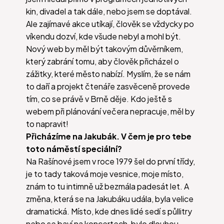
kin, divadel a tak dále, nebo jsem se doptával.
Ale zajímavé akce utíkají, člověk se vždycky po
víkendu dozví, kde všude nebyl a mohl být.
Nový web by měl být takovým důvěrníkem,
který zabrání tomu, aby člověk přicházel o
zážitky, které město nabízí. Myslím, že se nám
to daří a projekt čtenáře zasvěceně provede
tím, co se právě v Brně děje. Kdo ještě s
webem při plánování večera nepracuje, měl by
to napravit!
Přicházíme na Jakubák. V čem je pro tebe
toto náměstí speciální?
Na Rašínové jsem v roce 1979 šel do první třídy,
je to tady taková moje vesnice, moje místo,
znám to tu intimně už bezmála padesát let. A
změna, která se na Jakubáku udála, byla velice
dramatická. Místo, kde dnes lidé sedí s půllitry
nebo se baví na koncertech, bylo dlouhou