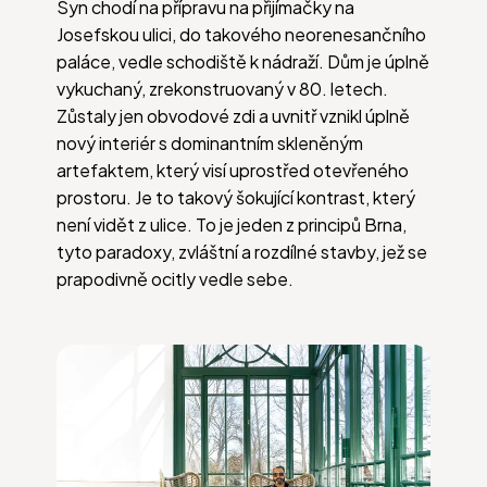
Syn chodí na přípravu na přijímačky na
Josefskou ulici, do takového neorenesančního
paláce, vedle schodiště k nádraží. Dům je úplně
vykuchaný, zrekonstruovaný v 80. letech.
Zůstaly jen obvodové zdi a uvnitř vznikl úplně
nový interiér s dominantním skleněným
artefaktem, který visí uprostřed otevřeného
prostoru. Je to takový šokující kontrast, který
není vidět z ulice. To je jeden z principů Brna,
tyto paradoxy, zvláštní a rozdílné stavby, jež se
prapodivně ocitly vedle sebe.