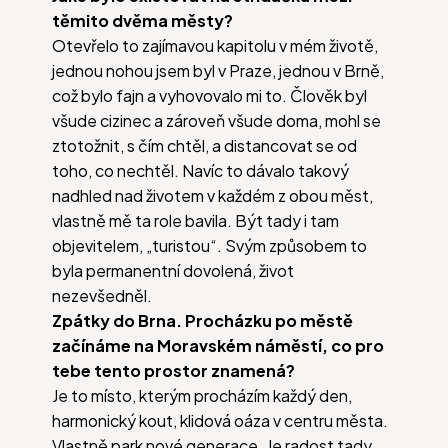
těmito dvěma městy?
Otevřelo to zajímavou kapitolu v mém životě,
jednou nohou jsem byl v Praze, jednou v Brně,
což bylo fajn a vyhovovalo mi to. Člověk byl
všude cizinec a zároveň všude doma, mohl se
ztotožnit, s čím chtěl, a distancovat se od
toho, co nechtěl. Navíc to dávalo takový
nadhled nad životem v každém z obou měst,
vlastně mě ta role bavila. Být tady i tam
objevitelem, „turistou“. Svým způsobem to
byla permanentní dovolená, život
nezevšedněl.
Zpátky do Brna. Procházku po městě
začínáme na Moravském náměstí, co pro
tebe tento prostor znamená?
Je to místo, kterým procházím každý den,
harmonický kout, klidová oáza v centru města.
Vlastně park nové generace. Je radost tady