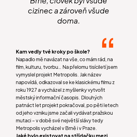
Brně, člověk byl všude
cizinec a zároveň všude
doma.
Kam vedly tvé kroky po škole?
Napadlo mě navázat na vše, co mám rád, na
film, kulturu, tvorbu… Na přelomu tisíciletí jsem
vymyslel projekt Metropolis. Jak název
napovídá, odkazoval se ke klasickému filmu z
roku 1927 a vycházel z myšlenky vytvořit
městský informační časopis. Dlouhých
patnáct let projekt pokračoval, po pěti letech
od jeho vzniku jsme začali vydávat pražskou
mutaci – v době své největší slávy tedy
Metropolis vycházel v Brně i v Praze.
Jaké bylo existovat na střídačku mezi