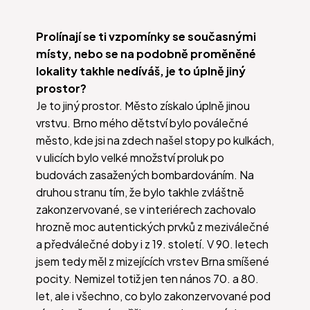
Prolínají se ti vzpomínky se současnými
místy, nebo se na podobně proměněné
lokality takhle nedíváš, je to úplně jiný
prostor?
Je to jiný prostor. Město získalo úplně jinou
vrstvu. Brno mého dětství bylo poválečné
město, kde jsi na zdech našel stopy po kulkách,
v ulicích bylo velké množství proluk po
budovách zasažených bombardováním. Na
druhou stranu tím, že bylo takhle zvláštně
zakonzervované, se v interiérech zachovalo
hrozně moc autentických prvků z meziválečné
a předválečné doby i z 19. století. V 90. letech
jsem tedy měl z mizejících vrstev Brna smíšené
pocity. Nemizel totiž jen ten nános 70. a 80.
let, ale i všechno, co bylo zakonzervované pod