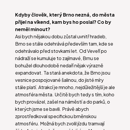
Kdyby člověk, který Brno nezná, do města
přijel na víkend, kam bys ho poslal? Co by
neměl minout?
Asi bych nějakou dobu zůstal uvnitř hradeb,
Brno se stále odehrává především tam, kde se
odehrávalo před stovkami let. Od Veveří po
nádraží se kumuluje to zajímavé, Brnu se
bohužel dlouhodobě nedaří nějak výrazně
expandovat. Ta stará anekdota, že Brno jsou
vesnice pospojované šalinou, do jisté míry
stále platí. Atrakcí je mnoho, nejdůležitější je ale
atmosféra města. Určitě bych tedy s tím, koho
bych provázel, zašel na náměstí a do parků, o
kterých jsme se bavili. Právě abych
zprostředkoval specifickou brněnskou
atmosféru. Možná bych zvolil jízdu tramvají