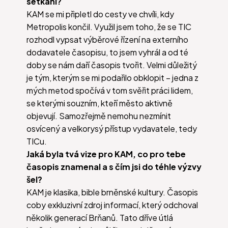
setkání?
KAM se mi připletl do cesty ve chvíli, kdy
Metropolis končil. Využil jsem toho, že se TIC
rozhodl vypsat výběrové řízení na externího
dodavatele časopisu, to jsem vyhrál a od té
doby se nám daří časopis tvořit. Velmi důležitý
je tým, kterým se mi podařilo obklopit – jedna z
mých metod spočívá v tom svěřit práci lidem,
se kterými souzním, kteří město aktivně
objevují. Samozřejmě nemohu nezmínit
osvícený a velkorysý přístup vydavatele, tedy
TICu.
Jaká byla tvá vize pro KAM, co pro tebe
časopis znamenal a s čím jsi do téhle výzvy
šel?
KAM je klasika, bible brněnské kultury. Časopis
coby exkluzivní zdroj informací, který odchoval
několik generací Brňanů. Tato dříve útlá