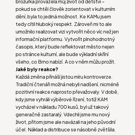
brožurka provázela můj život od dětství –
pokud se chtěl člověk zorientovat v kulturním
dění, byla to jediná možnost. Ke KAMu jsem
tedy cítil hluboký respekt. Zároveň mi to ale
umožnilo realizovat vizi vytvořit něco víc než jen
informační platformu. Vytvořit plnohodnotný
časopis, který bude reflektovat město nejen
po stránce kulturní, ale bude výkladní skříní
všeho, co Brno nabízí. A co v něm můžu prožít.
Jaké byly reakce?
Každá změna přináší jistou míru kontroverze.
Tradiční čtenáři možná nebyli nadšení, nicméně
pozitivní reakce naprosto převažovaly. V době,
kdy jsme vyhráli výběrové řízení, totiž KAM
vycházel v nákladu 700 kusů, byl už takový
generačně zastaralý. Vdechli jsme mu nový
život, přitom jsme ale navázali na jeho původní
účel. Náklad a distribuce se násobně zvětšila.