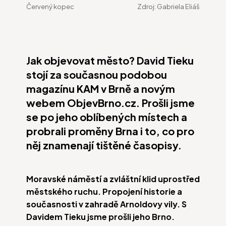
Červený kopec
Zdroj:
Gabriela Eliáš
Jak objevovat město? David Tieku
stojí za současnou podobou
magazínu KAM v Brně a novým
webem ObjevBrno.cz. Prošli jsme
se po jeho oblíbených místech a
probrali proměny Brna i to, co pro
něj znamenají tištěné časopisy.
Moravské náměstí a zvláštní klid uprostřed
městského ruchu. Propojení historie a
současnosti v zahradě Arnoldovy vily. S
Davidem Tieku jsme prošli jeho Brno.