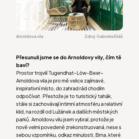
Arnoldova vila
Zdroj:
Gabriela Eliáš
Přesunuli jsme se do Arnoldovy vily, čím tě
baví?
Prostor trojvilí Tugendhat–Löw-Beer–
Arnoldova vila je pro mě velice zajímavé,
inspirativní místo, do zahrad rád chodím
odpočívat. Přestože je to turistický tahák,
stále si zachovávají intimní atmosféru a relativní
klid, na rozdíl od Lužánek a dalších městských
parků. Arnoldovu vilu jsem vybral, protože je
nově velmi povedeně zrekonstruovaná, nese s
sebou vzpomínku, odkaz minulosti, Brna, které