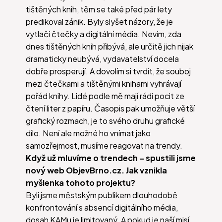
tištěných knih, těm se také před pár lety
predikoval zánik. Byly slyšet názory, že je
vytlačí čtečky a digitální média. Nevím, zda
dnes tištěných knih přibývá, ale určitě jich nijak
dramaticky neubývá, vydavatelství docela
dobře prosperují. A dovolím si tvrdit, že souboj
mezi čtečkami a tištěnými knihami vyhrávají
pořád knihy. Lidé podle mě mají rádi pocit ze
čtení liter z papíru. Časopis pak umožňuje větší
grafický rozmach, je to svého druhu grafické
dílo. Není ale možné ho vnímat jako
samozřejmost, musíme reagovat na trendy.
Když už mluvíme o trendech – spustili jsme
nový web ObjevBrno.cz. Jak vznikla
myšlenka tohoto projektu?
Byli jsme městským publikem dlouhodobě
konfrontování s absencí digitálního média,
dosah KAMu je limitovaný. A pokud je naší misí