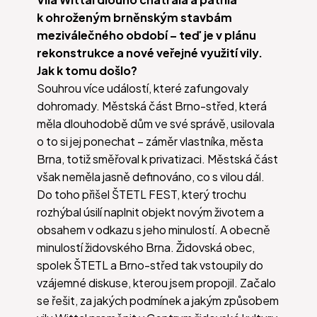
k ohroženým brněnským stavbám
meziválečného období – teď je v plánu
rekonstrukce a nové veřejné využití vily.
Jak k tomu došlo?
Souhrou více událostí, které zafungovaly
dohromady. Městská část Brno-střed, která
měla dlouhodobě dům ve své správě, usilovala
o to si jej ponechat – záměr vlastníka, města
Brna, totiž směřoval k privatizaci. Městská část
však neměla jasně definováno, co s vilou dál.
Do toho přišel ŠTETL FEST, který trochu
rozhýbal úsilí naplnit objekt novým životem a
obsahem v odkazu s jeho minulostí. A obecně
minulostí židovského Brna. Židovská obec,
spolek ŠTETL a Brno-střed tak vstoupily do
vzájemné diskuse, kterou jsem propojil. Začalo
se řešit, za jakých podmínek a jakým způsobem