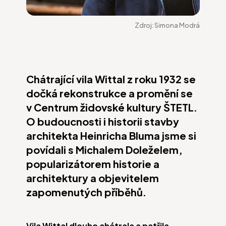
Zdroj:
Simona Modrá
Chátrající vila Wittal z roku 1932 se
dočká rekonstrukce a promění se
v Centrum židovské kultury ŠTETL.
O budoucnosti i historii stavby
architekta Heinricha Bluma jsme si
povídali s Michalem Doleželem,
popularizátorem historie a
architektury a objevitelem
zapomenutých příběhů.
Vila Wittal dlouho chátrala a patřila