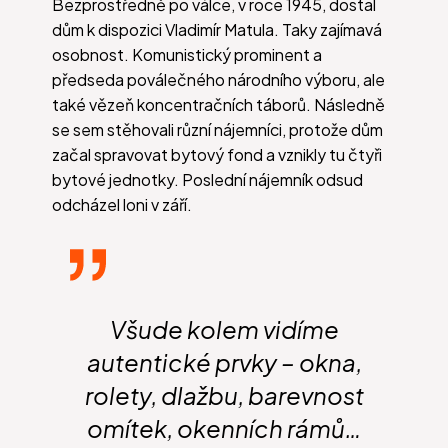
Bezprostředně po válce, v roce 1945, dostal
dům k dispozici Vladimír Matula. Taky zajímavá
osobnost. Komunistický prominent a
předseda poválečného národního výboru, ale
také vězeň koncentračních táborů. Následně
se sem stěhovali různí nájemníci, protože dům
začal spravovat bytový fond a vznikly tu čtyři
bytové jednotky. Poslední nájemník odsud
odcházel loni v září.
Všude kolem vidíme
autentické prvky – okna,
rolety, dlažbu, barevnost
omítek, okenních rámů…