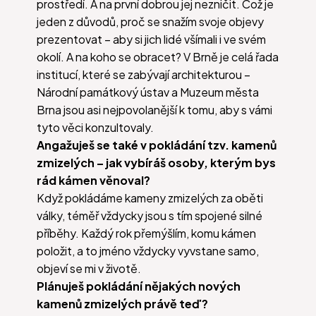
prostředí. A na první dobrou jej nezničit. Což je
jeden z důvodů, proč se snažím svoje objevy
prezentovat – aby si jich lidé všímali i ve svém
okolí. A na koho se obracet? V Brně je celá řada
institucí, které se zabývají architekturou –
Národní památkový ústav a Muzeum města
Brna jsou asi nejpovolanější k tomu, aby s vámi
tyto věci konzultovaly.
Angažuješ se také v pokládání tzv. kamenů
zmizelých – jak vybíráš osoby, kterým bys
rád kámen věnoval?
Když pokládáme kameny zmizelých za oběti
války, téměř vždycky jsou s tím spojené silné
příběhy. Každý rok přemýšlím, komu kámen
položit, a to jméno vždycky vyvstane samo,
objeví se mi v životě.
Plánuješ pokládání nějakých nových
kamenů zmizelých právě teď?