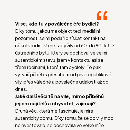
Ví se, kdo tu v poválečné éře bydlel?
Díky tomu, jakou má objekt teď mediální
pozornost, se mi podařilo získat kontakt na
několik rodin, které tady žily od 60. do 90. let. Z
ústředního bytu, který se dochoval ve velmi
autentickém stavu, jsem v kontaktu asi se
třemi rodinami, které tam bydlely. To pak
vytváří příběh s přesahem od prvorepublikové
vily, přes válečné a poválečné události až do
dnes.
Jaké další věci tě na vile, mimo příběhů
jejich majitelů a obyvatel, zajímají?
Druhá věc, která mě fascinuje, je míra
autenticity domu. Díky tomu, že se do vily moc
neinvestovalo, se dochovala ve velké míře