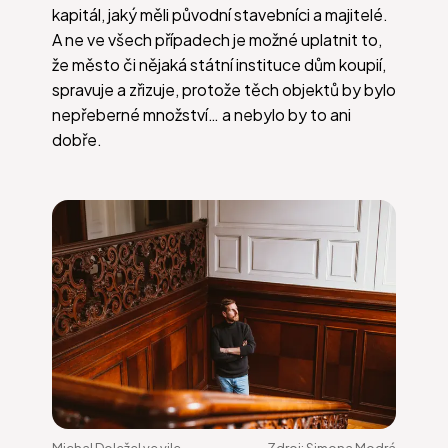
kapitál, jaký měli původní stavebníci a majitelé.
A ne ve všech případech je možné uplatnit to,
že město či nějaká státní instituce dům koupií,
spravuje a zřizuje, protože těch objektů by bylo
nepřeberné množství… a nebylo by to ani
dobře.
Michal Doležel ve vile
Zdroj:
Simona Modrá