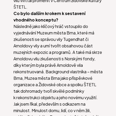
vilu Wittal proměnit v Centrum židovské kultury
ŠTETL.
Co bylo dalším krokem k sestavení
vhodného konceptu?
Následně jako klíčový hráč vstoupilo do
vyjednávání Muzeum města Brna, které má
zkušenosti se správou vily Tugendhat či
Arnoldovy vily a umí tvořit obsahovou část
muzejních expozic a programů. A také má skrze
Arnoldovu vilu zkušenosti s Norskými fondy,
díky kterým byla právě Arnoldově vila
rekonstruovaná. Background vlastníka – města
Brna, Muzea města Brna jako příspěvkové
organizace a Židovské obce a spolku ŠTETL
tak dohromady tvoří skvělé podmínky
k rekonstrukci objektu a jeho novému využití.
Jak jsem říkal, především s odkazem na
minulost. Minulost domu, lidí, co v něm žili,