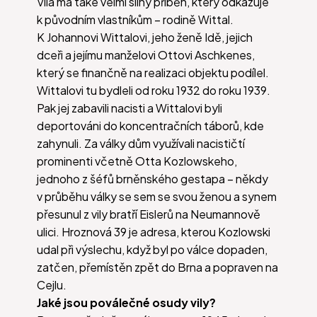
Vila má také velmi silný příběh, který odkazuje
k původním vlastníkům – rodině Wittal.
K Johannovi Wittalovi, jeho ženě Idě, jejich
dceři a jejímu manželovi Ottovi Aschkenes,
který se finančně na realizaci objektu podílel.
Wittalovi tu bydleli od roku 1932 do roku 1939.
Pak jej zabavili nacisti a Wittalovi byli
deportováni do koncentračních táborů, kde
zahynuli. Za války dům využívali nacističtí
prominenti včetně Otta Kozlowskeho,
jednoho z šéfů brněnského gestapa – někdy
v průběhu války se sem se svou ženou a synem
přesunul z vily bratří Eislerů na Neumannově
ulici. Hroznová 39 je adresa, kterou Kozlowski
udal při výslechu, když byl po válce dopaden,
zatčen, přemístěn zpět do Brna a popraven na
Cejlu.
Jaké jsou poválečné osudy vily?