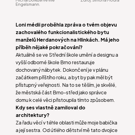
Engelsmann.
Loni médii proběhla zpráva o tvém objevu
zachovalého funkcionalistického bytu
manželů Herdanových na Hlinkách. Má jeho
příběh nějaké pokračování?
Aktuálně se ve Střední škole umění a designu a
vyšší odborné škole Brno restauruje
dochovaný nábytek. Dokončení je v plánu
začátkem příštího roku, a byt by pak měl být
přístupný veřejnosti. Na to se těším, je skvělé,
že městská část Brno-střed jako správce
domu k celé věci přistoupila tímto způsobem.
Kdy ses vlastně zamiloval do
architektury?
Za řadu věcí v téhle oblasti může moje babička
a její sestra. Od útlého dětství mě tato dvojice