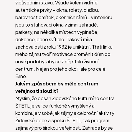
v původním stavu. Všude kolem vidíme
autentické prvky – okna, rolety, dlažbu,
barevnost omítek, okenních rámů… v interiéru
jsou to stahovací okna v zimní zahradě,
parkety, na několika místech vypínače,
dokonce jedno svítidlo. Taková míra
zachovalosti z roku 1932 je unikátní. Třetí linku
mého zájmu tvoří motivace proměnit dům do
nové podoby, aby se z něj stalo živoucí
centrum. Nejen pro jeho okolí, ale pro celé
Brno.
Jakým způsobem by mělo centrum
veřejnosti sloužit?
Myslím, že obsah Židovského kulturního centra
ŠTETL je velice funkčně vymyšlený a
kombinuje v sobě jak zájmy a celoroční aktivity
Židovské obce a spolku ŠTETL, tak program
zajímavý pro širokou veřejnost. Zahrada by se