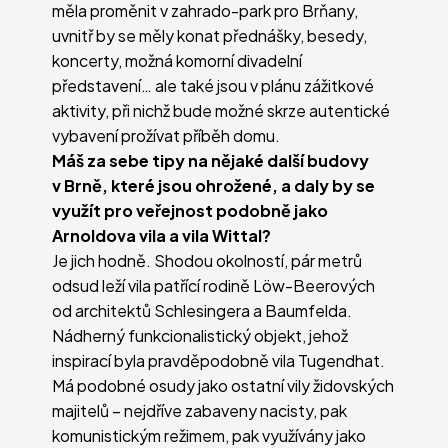
měla proměnit v zahrado-park pro Brňany,
uvnitř by se měly konat přednášky, besedy,
koncerty, možná komorní divadelní
představení… ale také jsou v plánu zážitkové
aktivity, při nichž bude možné skrze autentické
vybavení prožívat příběh domu.
Máš za sebe tipy na nějaké další budovy
v Brně, které jsou ohrožené, a daly by se
využít pro veřejnost podobně jako
Arnoldova vila a vila Wittal?
Je jich hodně. Shodou okolností, pár metrů
odsud leží vila patřící rodině Löw-Beerových
od architektů Schlesingera a Baumfelda.
Nádherný funkcionalistický objekt, jehož
inspirací byla pravděpodobně vila Tugendhat.
Má podobné osudy jako ostatní vily židovských
majitelů – nejdříve zabaveny nacisty, pak
komunistickým režimem, pak využívány jako