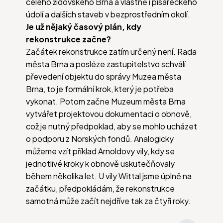
celého židovského Brna a vlastně i pisáreckého
údolí a dalších staveb v bezprostředním okolí.
Je už nějaký časový plán, kdy
rekonstrukce začne?
Začátek rekonstrukce zatím určený není. Rada
města Brna a posléze zastupitelstvo schválí
převedení objektu do správy Muzea města
Brna, to je formální krok, který je potřeba
vykonat. Potom začne Muzeum města Brna
vytvářet projektovou dokumentaci o obnově,
což je nutný předpoklad, aby se mohlo ucházet
o podporu z Norských fondů. Analogicky
můžeme vzít příklad Arnoldovy vily, kdy se
jednotlivé kroky k obnově uskutečňovaly
během několika let. U vily Wittal jsme úplně na
začátku, předpokládám, že rekonstrukce
samotná může začít nejdříve tak za čtyři roky.