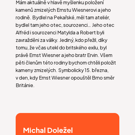
Mám aktuálně v hlavě myšlenku položení
kamenů zmizelých Ernstu Wiesnerovi a jeho
rodině. Bydlel na Pekařské, měl tam ateliér,
bydlel tam jeho otec, sourozenci… Jeho otec
Alfréd i sourozenci Matylda a Robert byli
zavražděni za války. Jediný, kdo přežil, díky
tomu, že včas utekl do britského exilu, byl
právě Ernst Wiesner a jeho bratr Ervin. Všem
pěti členům této rodiny bychom chtěli položit
kameny zmizelých. Symbolicky 15. března,
v den, kdy Ernst Wiesner opouštěl Brno směr
Británie.
Michal Doležel