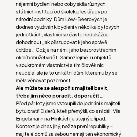
nájemní bydlení nebo coby sídla různých
státních institucí od školek přes úřady po
národní podniky. Dům Löw-Beerových je
dodnes využíván k bydlení v několika bytových
jednotkách, vlastníci se často nedokážou
dohodnout, jak přistupovat k jeho správě,
údržbě… Což je na něm i jeho bezprostředním
okolí bohužel vidět. Samozřejmě, u objektů
v soukromém vlastnictví s tím člověk nic
neudělá, ale je to unikátní dům, kterému by se
měla věnovat pozornost.
Ale můžete se alespoň s majiteli bavit,
třeba jim něco poradit, doporučit…
Před pár lety jsme vstoupili do jednání s majiteli
bytu bratří Eislerů, kteří přemýšlí, co s ní dál. Vila
Engelsmann na Hlinkách je stejný případ.
Kontext je dnes jiný, než za první republiky –
majitelé domů za sebou nemají ten ekonomický