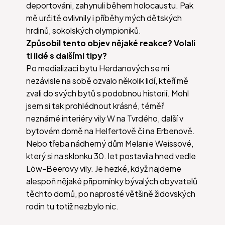
deportováni, zahynuli během holocaustu. Pak
mě určitě ovlivnily i příběhy mých dětských
hrdinů, sokolských olympioniků.
Způsobil tento objev nějaké reakce? Volali
ti lidé s dalšími tipy?
Po medializaci bytu Herdanových se mi
nezávisle na sobě ozvalo několik lidí, kteří mě
zvali do svých bytů s podobnou historií. Mohl
jsem si tak prohlédnout krásné, téměř
neznámé interiéry vily W na Tvrdého, další v
bytovém domě na Helfertově či na Erbenově.
Nebo třeba nádherný dům Melanie Weissové,
který si na sklonku 30. let postavila hned vedle
Löw-Beerovy vily. Je hezké, když najdeme
alespoň nějaké připomínky bývalých obyvatelů
těchto domů, po naprosté většině židovských
rodin tu totiž nezbylo nic.