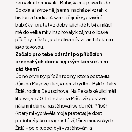
žen velmi formovala. Babička mě přivedla do
Sokola a i skrze něj jsem si nacházel vztah k
historii a tradici. A samozřejmě vyprávění
babičky i pratety z doby jejich dětství a mládí
mě do velké míry inspirovaly k zájmu o lidské
příběhy, město, jednotlivá místa i architekturu
jako takovou.
Začalo pro tebe pátrání po příbězích
brněnských domů nějakým konkrétním
zážitkem?
Úplně první byl příběh rodiny, která postavila
dům na Mášově ulici, v němž bydlím. Byli to taky
Židé, rodina Deutschova. Na Pekařské ulici měli
lihovar, ve 30. letech si na Mášově postavili
nájemní dům a nastěhovali se do něj. Příběh
(který mi vyprávěla moje prateta) je dost
podobný jako u naprosté většiny moravských
Židů – po okupaci byli vystěhováni a