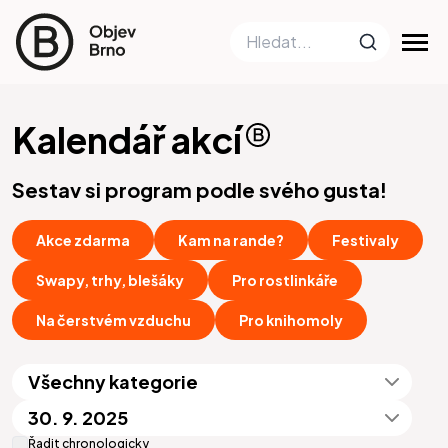
Kalendář akcí
Sestav si program podle svého gusta!
Akce zdarma
Kam na rande?
Festivaly
Swapy, trhy, blešáky
Pro rostlinkáře
Na čerstvém vzduchu
Pro knihomoly
Všechny kategorie
30. 9. 2025
Řadit chronologicky