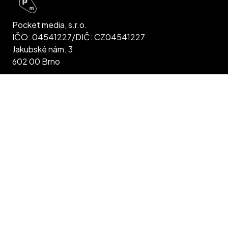
Pocket media, s.r.o.
IČO: 04541227/DIČ: CZ04541227
Jakubské nám. 3
602 00 Brno
Jsme plátci DPH Společnost je vedená u KS,
Běhounská 16 v Brně, spis C 90484
Zásady zpracování osobních údajů
Všeobecné obchodní podmínky inzerce
Máte pro nás tip na událost? Dejte nám vědět!
Přidat objev
Objev Brno by Pocket media
·
2026
Crafted by
manGoweb
.