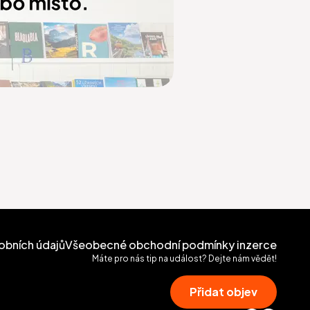
obních údajů
Všeobecné obchodní podmínky inzerce
Máte pro nás tip na událost? Dejte nám vědět!
Přidat objev