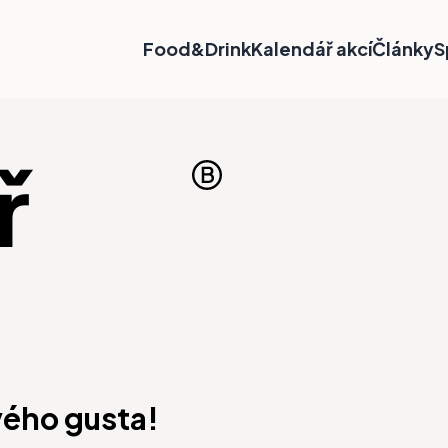
Food&Drink
Kalendář akcí
Články
S
ř
vého gusta!