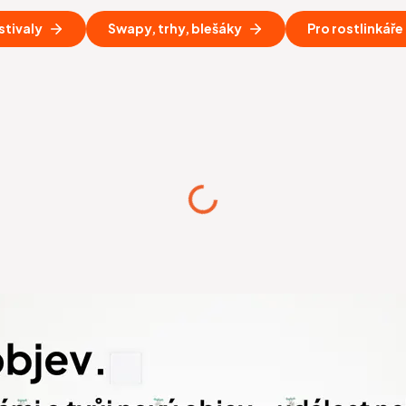
stivaly
Swapy, trhy, blešáky
Pro rostlinkáře