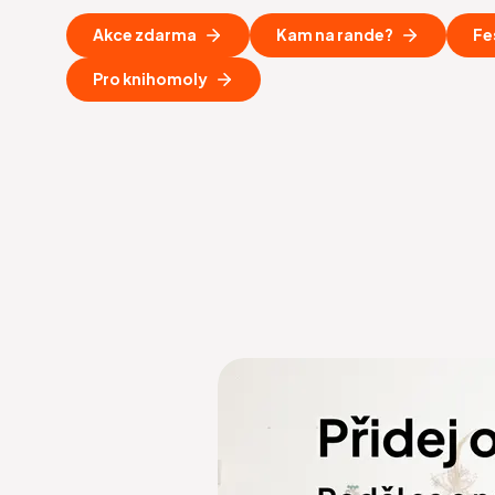
Akce zdarma
Kam na rande?
Fe
Pro knihomoly