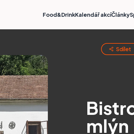
Food&Drink
Kalendář akcí
Články
S
Sdílet
Bist
mlýn