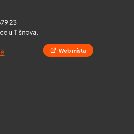
679 23
e u Tišnova,
Web místa
pě