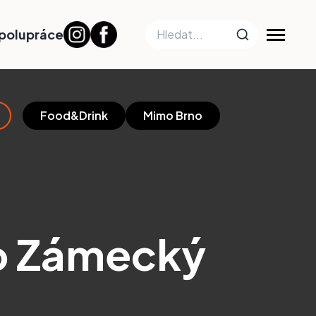
polupráce
Food&Drink
Mimo Brno
ro Zámecký