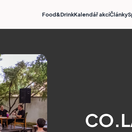
Food&Drink
Kalendář akcí
Články
S
CO.L