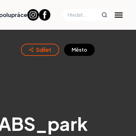
polupráce
Sdílet
Město
ABS_park