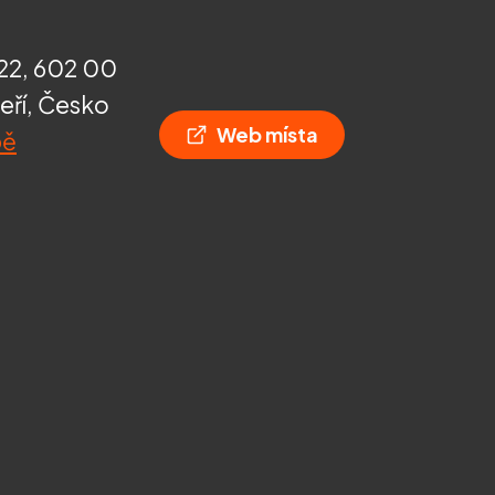
22, 602 00
eří, Česko
Web místa
pě