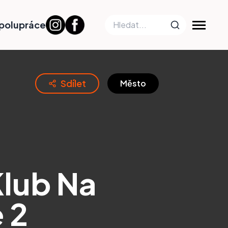
polupráce
Sdílet
Město
lub Na
 2