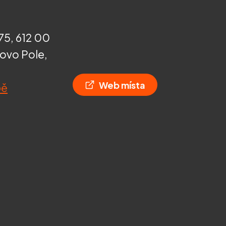
75, 612 00
ovo Pole,
Web místa
pě