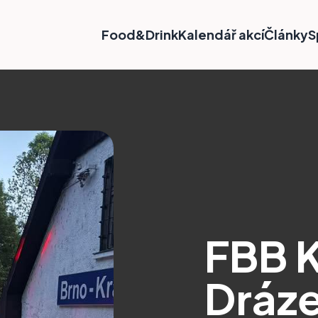
Food&Drink
Kalendář akcí
Články
S
FBB K
Dráze