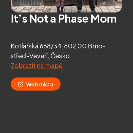
It’s Not a Phase Mom
Kotlářská 668/34, 602 00 Brno-
střed-Veveří, Česko
Zobrazit na mapě
Web místa