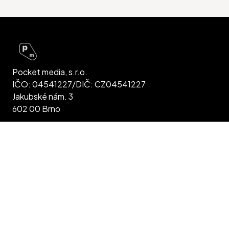
Pocket media, s.r.o.
IČO: 04541227/DIČ: CZ04541227
Jakubské nám. 3
602 00 Brno
Jsme plátci DPH Společnost je vedená u KS,
Běhounská 16 v Brně, spis C 90484
Zásady zpracování osobních údajů
Všeobecné obchodní podmínky inzerce
Máte pro nás tip na událost? Dejte nám vědět!
Přidat objev