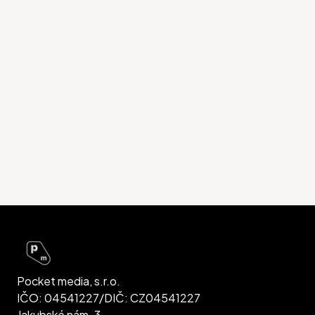
Pocket media, s.r.o.
IČO: 04541227/DIČ: CZ04541227
Jakubské nám. 3