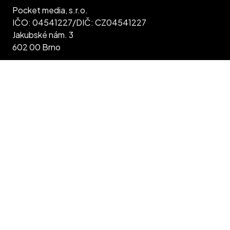
Pocket media, s.r.o.
IČO: 04541227/DIČ: CZ04541227
Jakubské nám. 3
602 00 Brno
Jsme plátci DPH Společnost je vedená u KS,
Běhounská 16 v Brně, spis C 90484
Zásady zpracování osobních údajů
Všeobecné obchodní podmínky inzerce
Máte pro nás tip na událost? Dejte nám vědět!
Přidat objev
Objev Brno by Pocket media
·
2026
Crafted by
manGoweb
.