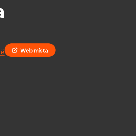
a
Web místa
pě