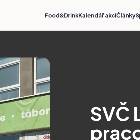
Food&Drink
Kalendář akcí
Články
S
SVČ 
praco