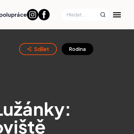
polupráce
Sdílet
Rodina
Lužánky:
viště