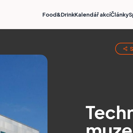
Food&Drink
Kalendář akcí
Články
S
S
Tech
muze