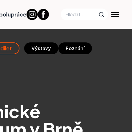
polupráce
dílet
Výstavy
Poznání
nické
um v Brně