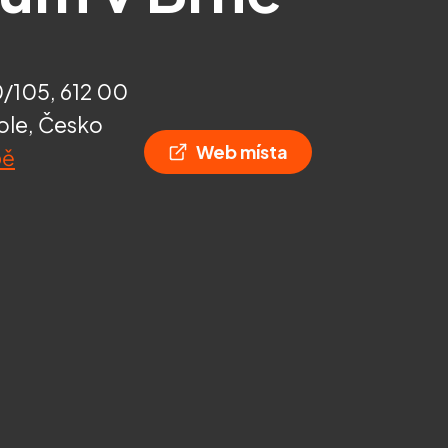
/105, 612 00
ole, Česko
Web místa
pě