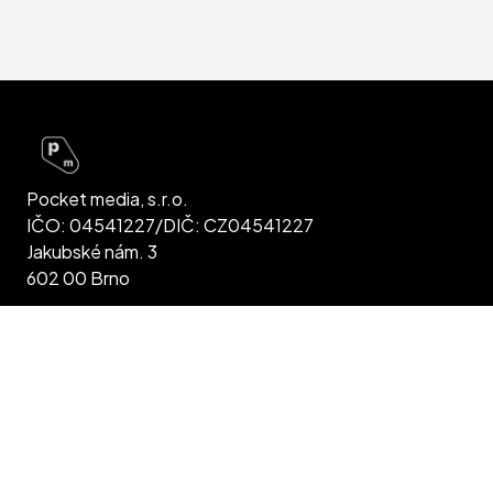
Pocket media, s.r.o.
IČO: 04541227/DIČ: CZ04541227
Jakubské nám. 3
602 00 Brno
Jsme plátci DPH Společnost je vedená u KS,
Běhounská 16 v Brně, spis C 90484
Zásady zpracování osobních údajů
Všeobecné obchodní podmínky inzerce
Máte pro nás tip na událost? Dejte nám vědět!