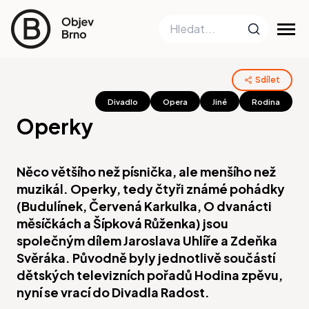
Sdílet
Divadlo
Opera
Jiné
Rodina
Operky
Něco většího než písnička, ale menšího než
muzikál. Operky, tedy čtyři známé pohádky
(Budulínek, Červená Karkulka, O dvanácti
měsíčkách a Šípková Růženka) jsou
společným dílem Jaroslava Uhlíře a Zdeňka
Svěráka. Původně byly jednotlivě součástí
dětských televizních pořadů Hodina zpěvu,
nyní se vrací do Divadla Radost.