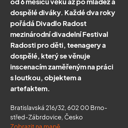
od 6 měsíců věku až po mládež a
dospělé diváky. Každé dva roky
pořádá Divadlo Radost
mezinárodní divadelní Festival
Radosti pro děti, teenagery a
dospělé, který se věnuje
inscenacím zaměřeným na práci
s loutkou, objektem a
artefaktem.
Bratislavská 216/32, 602 00 Brno-
střed-Zábrdovice, Česko
Zobrazit na mapě