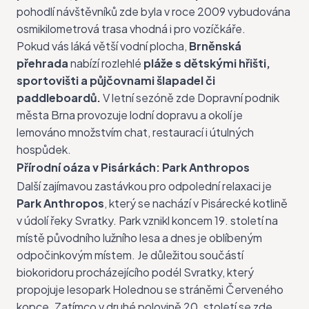
pohodlí návštěvníků zde byla v roce 2009 vybudována
osmikilometrová trasa vhodná i pro vozíčkáře.
Pokud vás láká větší vodní plocha,
Brněnská
přehrada
nabízí rozlehlé
pláže s dětskými hřišti,
sportovišti a půjčovnami šlapadel či
paddleboardů.
V letní sezóně zde Dopravní podnik
města Brna provozuje lodní dopravu a okolí je
lemováno množstvím chat, restaurací i útulných
hospůdek.
Přírodní oáza v Pisárkách: Park Anthropos
Další zajímavou zastávkou pro odpolední relaxaci je
Park Anthropos
, který se nachází v Pisárecké kotlině
v údolí řeky Svratky. Park vznikl koncem 19. století na
místě původního lužního lesa a dnes je oblíbeným
odpočinkovým místem. Je důležitou součástí
biokoridoru procházejícího podél Svratky, který
propojuje lesopark Holednou se stráněmi Červeného
kopce. Zatímco v druhé polovině 20. století se zde