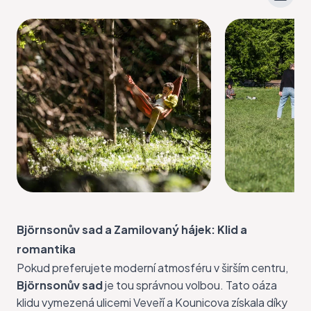
Björnsonův sad a Zamilovaný hájek: Klid a
romantika
Pokud preferujete moderní atmosféru v širším centru,
Björnsonův sad
je tou správnou volbou. Tato oáza
klidu vymezená ulicemi Veveří a Kounicova získala díky