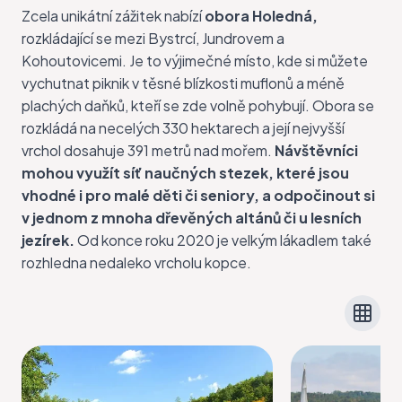
Zcela unikátní zážitek nabízí
obora Holedná,
rozkládající se mezi Bystrcí, Jundrovem a
Kohoutovicemi. Je to výjimečné místo, kde si můžete
vychutnat piknik v těsné blízkosti muflonů a méně
plachých daňků, kteří se zde volně pohybují. Obora se
rozkládá na necelých 330 hektarech a její nejvyšší
vrchol dosahuje 391 metrů nad mořem.
Návštěvníci
mohou využít síť naučných stezek, které jsou
vhodné i pro malé děti či seniory, a odpočinout si
v jednom z mnoha dřevěných altánů či u lesních
jezírek.
Od konce roku 2020 je velkým lákadlem také
rozhledna nedaleko vrcholu kopce.