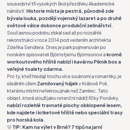
sousedství tří vysokých škol přezdívku Akademické
náměstí.
Historie místa je pestrá, původně zde
bývala louka, později vojenský lazaret a po druhé
světové válce dokonce produkční zelinářství.
Současnou podobu získal sad až po rozsáhlé
rekonstrukci v roce 2014 pod vedením architekta
Zdeňka Sendlera. Dnes je park pojmenován po
norském spisovateli Björnstjernu Björnsonovi a
kromě
workoutového hřiště nabízí i kavárnu Piknik box a
veřejné toalety zdarma.
Pro ty, kteří hledají trochu více soukromí a romantiky, je
ideálním cílem
Zamilovaný hájek
v Králově Poli,
kterému místní neřeknou jinak než Zamilec. Tato
oblast, která slouží jako retenční nádrž říčky Ponávky,
nabízí rozlehlé travnaté plochy obklopené lesem,
kde najdete i kriketové hřiště nebo speciální trasy
pro horská kola.
💡
TIP:
Kam na výlet v Brně? 7 tipů na jarní