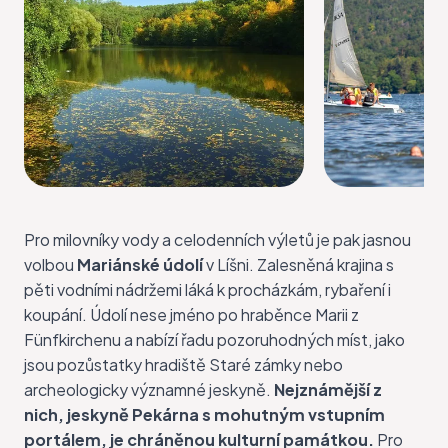
Pro milovníky vody a celodenních výletů je pak jasnou
volbou
Mariánské údolí
v Líšni. Zalesněná krajina s
pěti vodními nádržemi láká k procházkám, rybaření i
koupání. Údolí nese jméno po hraběnce Marii z
Fünfkirchenu a nabízí řadu pozoruhodných míst, jako
jsou pozůstatky hradiště Staré zámky nebo
archeologicky významné jeskyně.
Nejznámější z
nich, jeskyně Pekárna s mohutným vstupním
portálem, je chráněnou kulturní památkou.
Pro