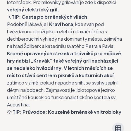
letohrádek. Pro milovníky grilování je zde k dispozici
veřejný elektrický gril.
🚶
TIP: Cesta po brněnských vilách
Podobně lákavá je i
Kraví hora
, kde svah pod
hvězdárnou slouží jako rozlehlá relaxační zóna s
dechberoucími výhledy na dominanty města, zejména
na hrad Špilberk a katedrálu svatého Petra a Pavla.
Kromě upravených stezek a trávníků pro míčové
hry nabízí „Kravák“ také veřejný gril nacházející
se nedaleko hvězdárny.
V letních měsících se
místo stává centrem pikniků a kulturních akcí
,
zatímco v zimě, pokud napadne sníh, se svahy zaplní
dětmi na bobech. Zajímavostí je i biotopové jezírko
umístěné kousek od funkcionalistického kostela sv.
Augustina.
💡
TIP:
Průvodce: Kouzelné brněnské vnitrobloky