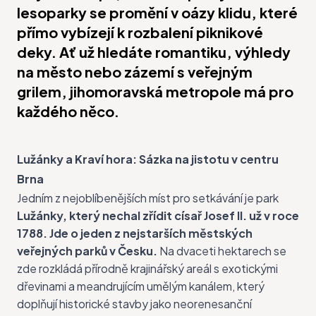
lesoparky se promění v oázy klidu, které
přímo vybízejí k rozbalení piknikové
deky. Ať už hledáte romantiku, výhledy
na město nebo zázemí s veřejným
grilem, jihomoravská metropole má pro
každého něco.
Lužánky a Kraví hora: Sázka na jistotu v centru
Brna
Jedním z nejoblíbenějších míst pro setkávání je park
Lužánky, který nechal zřídit císař Josef II. už v roce
1788. Jde o jeden z nejstarších městských
veřejných parků v Česku.
Na dvaceti hektarech se
zde rozkládá přírodně krajinářský areál s exotickými
dřevinami a meandrujícím umělým kanálem, který
doplňují historické stavby jako neorenesanční