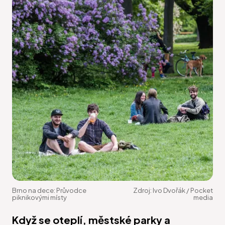
Brno na dece: Průvodce
Zdroj:
Ivo Dvořák / Pocket
piknikovými místy
media
Když se oteplí, městské parky a