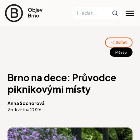
Sdílet
Město
Brno na dece: Průvodce
piknikovými místy
Anna Sochorová
25. května 2026